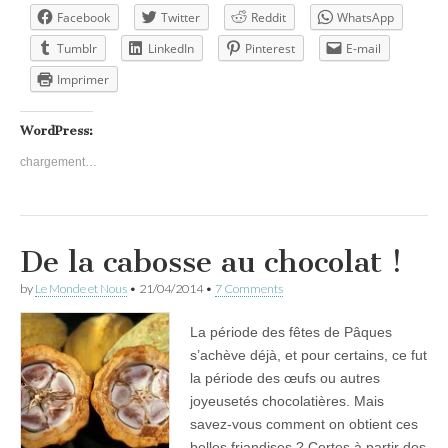
Facebook
Twitter
Reddit
WhatsApp
Tumblr
LinkedIn
Pinterest
E-mail
Imprimer
WordPress:
chargement…
De la cabosse au chocolat !
by
Le Monde et Nous
•
21/04/2014
•
7 Comments
La période des fêtes de Pâques
s’achève déjà, et pour certains, ce fut
la période des œufs ou autres
joyeusetés chocolatières. Mais
savez-vous comment on obtient ces
belles friandises ? Certes à partir des