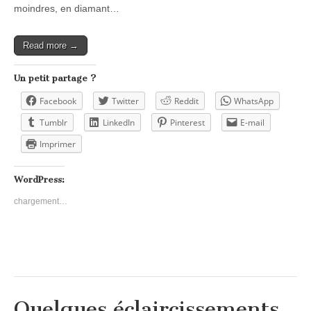
moindres, en diamant…
Read more →
Un petit partage ?
Facebook
Twitter
Reddit
WhatsApp
Tumblr
LinkedIn
Pinterest
E-mail
Imprimer
WordPress:
chargement…
Quelques éclaircissements