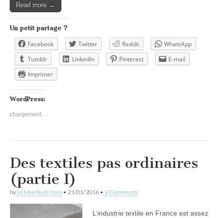
Read more →
Un petit partage ?
Facebook
Twitter
Reddit
WhatsApp
Tumblr
LinkedIn
Pinterest
E-mail
Imprimer
WordPress:
chargement…
Des textiles pas ordinaires
(partie I)
by
Le Monde et Nous
•
21/01/2016
•
2 Comments
L’industrie textile en France est assez