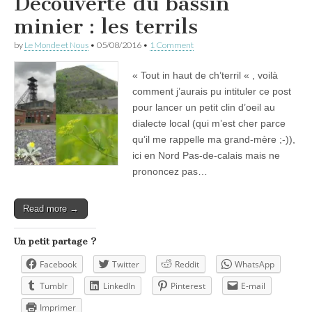
Découverte du bassin
minier : les terrils
by
Le Monde et Nous
•
05/08/2016
•
1 Comment
« Tout in haut de ch’terril « , voilà
comment j’aurais pu intituler ce post
pour lancer un petit clin d’oeil au
dialecte local (qui m’est cher parce
qu’il me rappelle ma grand-mère ;-)),
ici en Nord Pas-de-calais mais ne
prononcez pas…
Read more →
Un petit partage ?
Facebook
Twitter
Reddit
WhatsApp
Tumblr
LinkedIn
Pinterest
E-mail
Imprimer