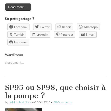
Read more →
Un petit partage ?
Facebook
Twitter
Reddit
WhatsApp
Tumblr
LinkedIn
Pinterest
E-mail
Imprimer
WordPress:
chargement…
SP95 ou SP98, que choisir à
la pompe ?
by
Le Monde et Nous
•
05/06/2015
•
38 Comments