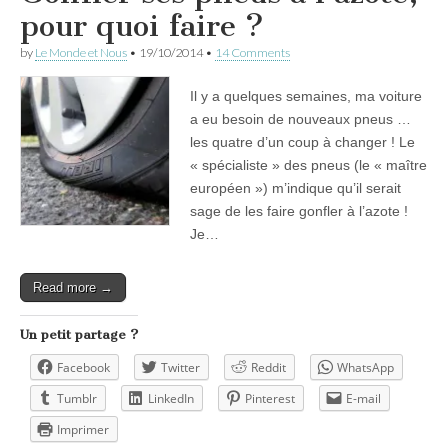
pour quoi faire ?
by
Le Monde et Nous
•
19/10/2014
•
14 Comments
Il y a quelques semaines, ma voiture
a eu besoin de nouveaux pneus …
les quatre d’un coup à changer ! Le
« spécialiste » des pneus (le « maître
européen ») m’indique qu’il serait
sage de les faire gonfler à l’azote !
Je…
Read more →
Un petit partage ?
Facebook
Twitter
Reddit
WhatsApp
Tumblr
LinkedIn
Pinterest
E-mail
Imprimer