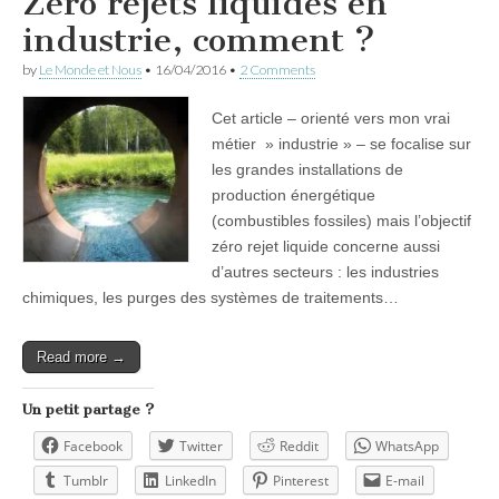
Zéro rejets liquides en
industrie, comment ?
by
Le Monde et Nous
•
16/04/2016
•
2 Comments
Cet article – orienté vers mon vrai
métier » industrie » – se focalise sur
les grandes installations de
production énergétique
(combustibles fossiles) mais l’objectif
zéro rejet liquide concerne aussi
d’autres secteurs : les industries
chimiques, les purges des systèmes de traitements…
Read more →
Un petit partage ?
Facebook
Twitter
Reddit
WhatsApp
Tumblr
LinkedIn
Pinterest
E-mail