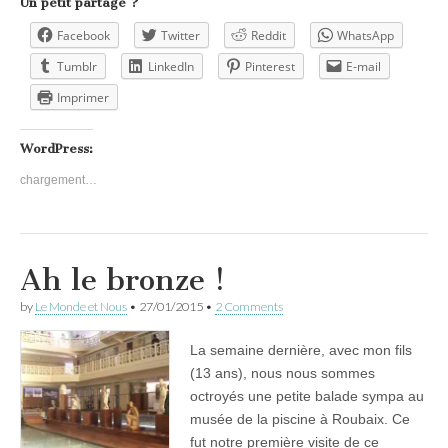
Un petit partage ?
Facebook
Twitter
Reddit
WhatsApp
Tumblr
LinkedIn
Pinterest
E-mail
Imprimer
WordPress:
chargement…
Ah le bronze !
by
Le Monde et Nous
•
27/01/2015
•
2 Comments
La semaine dernière, avec mon fils
(13 ans), nous nous sommes
octroyés une petite balade sympa au
musée de la piscine à Roubaix. Ce
fut notre première visite de ce