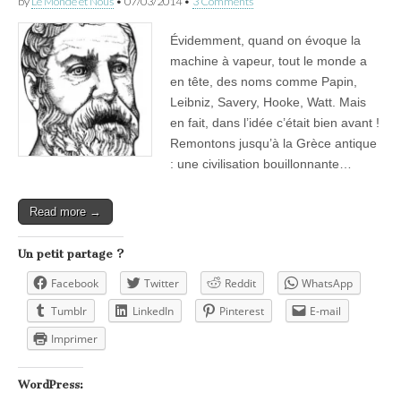
by
Le Monde et Nous
•
07/03/2014
•
3 Comments
Évidemment, quand on évoque la
machine à vapeur, tout le monde a
en tête, des noms comme Papin,
Leibniz, Savery, Hooke, Watt. Mais
en fait, dans l’idée c’était bien avant !
Remontons jusqu’à la Grèce antique
: une civilisation bouillonnante…
Read more →
Un petit partage ?
Facebook
Twitter
Reddit
WhatsApp
Tumblr
LinkedIn
Pinterest
E-mail
Imprimer
WordPress: