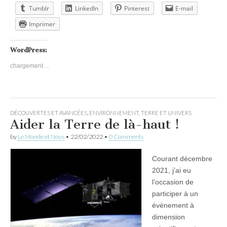
Tumblr
LinkedIn
Pinterest
E-mail
Imprimer
WordPress:
chargement…
DÉCOUVERTES ET AVANCÉES
,
ENVIRONNEMENT
,
TERRE ET UNIVERS
Aider la Terre de là-haut !
by
Le Monde et Nous
•
22/02/2022
•
0 Comments
Courant décembre
2021, j’ai eu
l’occasion de
participer à un
événement à
dimension