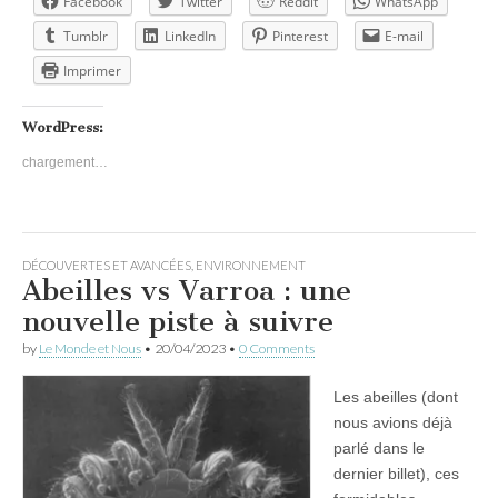
Facebook
Twitter
Reddit
WhatsApp
Tumblr
LinkedIn
Pinterest
E-mail
Imprimer
WordPress:
chargement…
DÉCOUVERTES ET AVANCÉES
,
ENVIRONNEMENT
Abeilles vs Varroa : une
nouvelle piste à suivre
by
Le Monde et Nous
•
20/04/2023
•
0 Comments
Les abeilles (dont
nous avions déjà
parlé dans le
dernier billet), ces