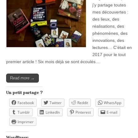
j’y partage toutes
mes découvertes :
des lieux, des
réalisations, des
phénomènes, des
innovations, des
lectures… C’était en
2017 pour le tout
premier article ! Six mois déjà se sont écoulés…
Read more →
Un petit partage ?
Facebook
Twitter
Reddit
WhatsApp
Tumblr
LinkedIn
Pinterest
E-mail
Imprimer
WordPress: