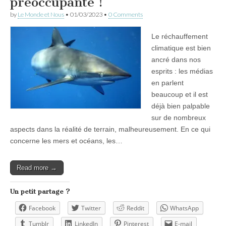
préoccupante !
by
Le Monde et Nous
•
01/03/2023
•
0 Comments
Le réchauffement
climatique est bien
ancré dans nos
esprits : les médias
en parlent
beaucoup et il est
déjà bien palpable
sur de nombreux
aspects dans la réalité de terrain, malheureusement. En ce qui
concerne les mers et océans, les…
Read more →
Un petit partage ?
Facebook
Twitter
Reddit
WhatsApp
Tumblr
LinkedIn
Pinterest
E-mail