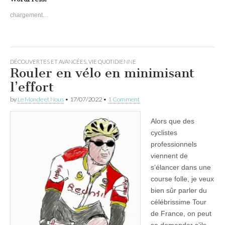
chargement…
DÉCOUVERTES ET AVANCÉES
,
VIE QUOTIDIENNE
Rouler en vélo en minimisant
l’effort
by
Le Monde et Nous
•
17/07/2022
•
1 Comment
Alors que des
cyclistes
professionnels
viennent de
s’élancer dans une
course folle, je veux
bien sûr parler du
célébrissime Tour
de France, on peut