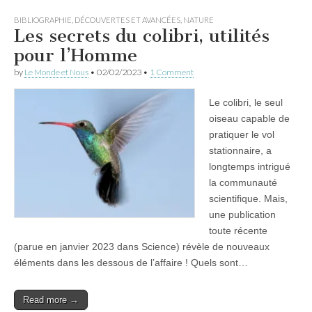
BIBLIOGRAPHIE
,
DÉCOUVERTES ET AVANCÉES
,
NATURE
Les secrets du colibri, utilités
pour l’Homme
by
Le Monde et Nous
•
02/02/2023
•
1 Comment
Le colibri, le seul
oiseau capable de
pratiquer le vol
stationnaire, a
longtemps intrigué
la communauté
scientifique. Mais,
une publication
toute récente
(parue en janvier 2023 dans Science) révèle de nouveaux
éléments dans les dessous de l’affaire ! Quels sont…
Read more →