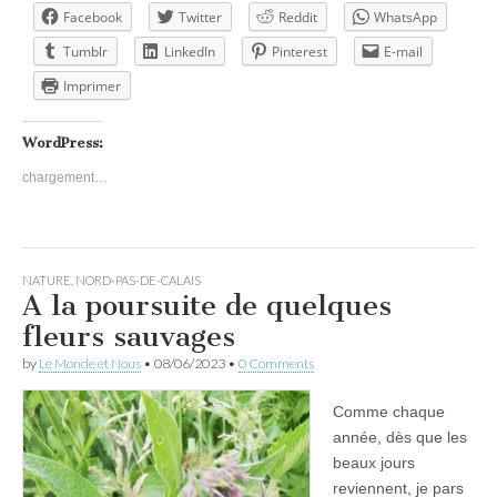
Facebook
Twitter
Reddit
WhatsApp
Tumblr
LinkedIn
Pinterest
E-mail
Imprimer
WordPress:
chargement…
NATURE
,
NORD-PAS-DE-CALAIS
A la poursuite de quelques
fleurs sauvages
by
Le Monde et Nous
•
08/06/2023
•
0 Comments
Comme chaque
année, dès que les
beaux jours
reviennent, je pars