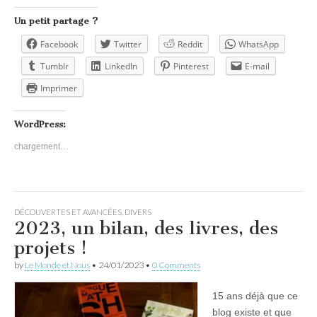
Un petit partage ?
Facebook
Twitter
Reddit
WhatsApp
Tumblr
LinkedIn
Pinterest
E-mail
Imprimer
WordPress:
chargement…
DÉCOUVERTES ET AVANCÉES
,
DIVERS
2023, un bilan, des livres, des
projets !
by
Le Monde et Nous
•
24/01/2023
•
0 Comments
15 ans déjà que ce
blog existe et que