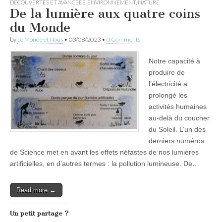
DÉCOUVERTES ET AVANCÉES
,
ENVIRONNEMENT
,
NATURE
De la lumière aux quatre coins
du Monde
by
Le Monde et Nous
•
03/08/2023
•
0 Comments
Notre capacité à
produire de
l’électricité a
prolongé les
activités humaines
au-delà du coucher
du Soleil. L’un des
derniers numéros
de Science met en avant les effets néfastes de nos lumières
artificielles, en d’autres termes : la pollution lumineuse. De…
Read more →
Un petit partage ?