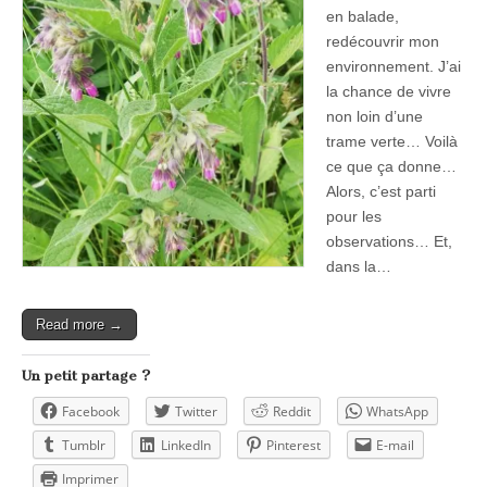
en balade,
redécouvrir mon
environnement. J’ai
la chance de vivre
non loin d’une
trame verte… Voilà
ce que ça donne…
Alors, c’est parti
pour les
observations… Et,
dans la…
Read more →
Un petit partage ?
Facebook
Twitter
Reddit
WhatsApp
Tumblr
LinkedIn
Pinterest
E-mail
Imprimer