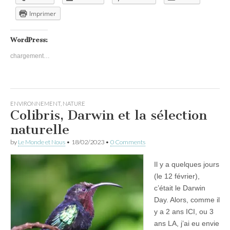
Imprimer
WordPress:
chargement…
ENVIRONNEMENT
,
NATURE
Colibris, Darwin et la sélection
naturelle
by
Le Monde et Nous
•
18/02/2023
•
0 Comments
Il y a quelques jours
(le 12 février),
c’était le Darwin
Day. Alors, comme il
y a 2 ans ICI, ou 3
ans LA, j’ai eu envie