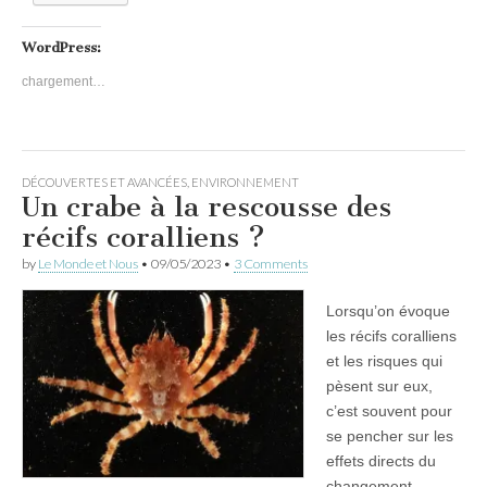
WordPress:
chargement…
DÉCOUVERTES ET AVANCÉES
,
ENVIRONNEMENT
Un crabe à la rescousse des
récifs coralliens ?
by
Le Monde et Nous
•
09/05/2023
•
3 Comments
Lorsqu’on évoque
les récifs coralliens
et les risques qui
pèsent sur eux,
c’est souvent pour
se pencher sur les
effets directs du
changement