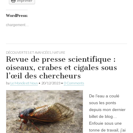
Imprimer
WordPress:
chargement…
DÉCOUVERTES ET AVANCÉES
,
NATURE
Revue de presse scientifique :
oiseaux, crabes et cigales sous
l’œil des chercheurs
by
Le Monde et Nous
•
20/12/2023
•
0 Comments
De l’eau a coulé
sous les ponts
depuis mon dernier
billet de blog…
Enfouie sous une
tonne de travail, j’ai