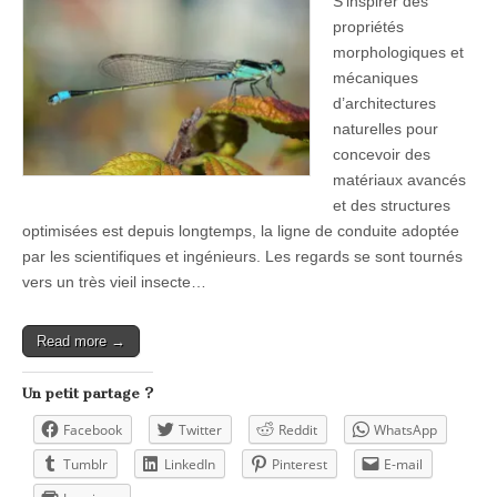
S’inspirer des
propriétés
morphologiques et
mécaniques
d’architectures
naturelles pour
concevoir des
matériaux avancés
et des structures
optimisées est depuis longtemps, la ligne de conduite adoptée
par les scientifiques et ingénieurs. Les regards se sont tournés
vers un très vieil insecte…
Read more →
Un petit partage ?
Facebook
Twitter
Reddit
WhatsApp
Tumblr
LinkedIn
Pinterest
E-mail