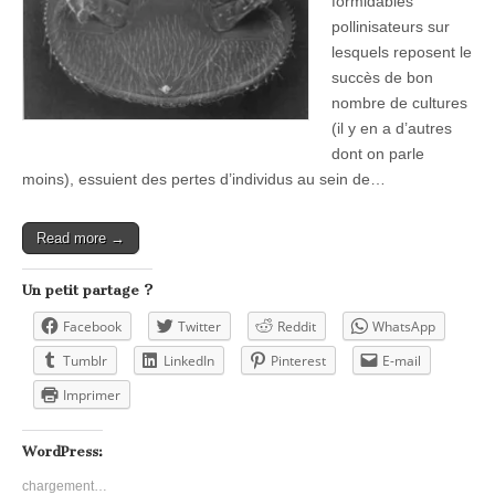
formidables
pollinisateurs sur
lesquels reposent le
succès de bon
nombre de cultures
(il y en a d’autres
dont on parle
moins), essuient des pertes d’individus au sein de…
Read more →
Un petit partage ?
Facebook
Twitter
Reddit
WhatsApp
Tumblr
LinkedIn
Pinterest
E-mail
Imprimer
WordPress:
chargement…