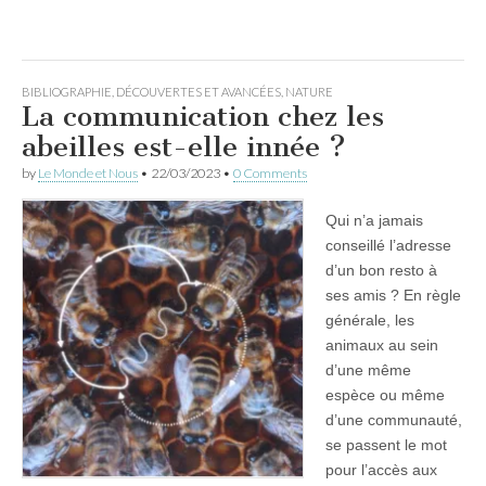
BIBLIOGRAPHIE
,
DÉCOUVERTES ET AVANCÉES
,
NATURE
La communication chez les
abeilles est-elle innée ?
by
Le Monde et Nous
•
22/03/2023
•
0 Comments
Qui n’a jamais
conseillé l’adresse
d’un bon resto à
ses amis ? En règle
générale, les
animaux au sein
d’une même
espèce ou même
d’une communauté,
se passent le mot
pour l’accès aux