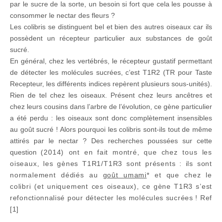
par le sucre de la sorte, un besoin si fort que cela les pousse à
consommer le nectar des fleurs ?
Les colibris se distinguent bel et bien des autres oiseaux car ils
possèdent un récepteur particulier aux substances de goût
sucré.
En général, chez les vertébrés, le récepteur gustatif permettant
de détecter les molécules sucrées, c’est T1R2 (TR pour Taste
Recepteur, les différents indices repèrent plusieurs sous-unités).
Rien de tel chez les oiseaux. Présent chez leurs ancêtres et
chez leurs cousins dans l’arbre de l’évolution, ce gène particulier
a été perdu : les oiseaux sont donc complètement insensibles
au goût sucré ! Alors pourquoi les colibris sont-ils tout de même
attirés par le nectar ? Des recherches poussées sur cette
question
(2014)
ont en fait montré, que
chez tous les
oiseaux, les gènes T1R1/T1R3 sont présents : ils sont
normalement dédiés
au
goût
umami
*
et que chez le
colibri (et uniquement ces oiseaux),
ce gène T1R3 s’est
refonctionnalisé pour détecter les molécules sucrées ! Ref
[1]