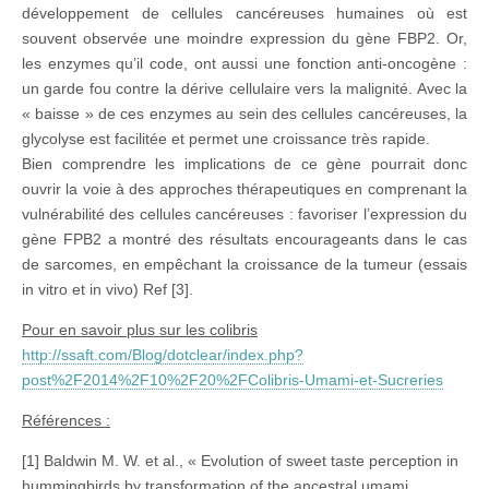
développement de cellules cancéreuses humaines où est
souvent observée une moindre expression du gène FBP2. Or,
les enzymes qu’il code, ont aussi une fonction anti-oncogène :
un garde fou contre la dérive cellulaire vers la malignité. Avec la
« baisse » de ces enzymes au sein des cellules cancéreuses, la
glycolyse est facilitée et permet une croissance très rapide.
Bien comprendre les implications de ce gène pourrait donc
ouvrir la voie à des approches thérapeutiques en comprenant la
vulnérabilité des cellules cancéreuses : favoriser l’expression du
gène FPB2 a montré des résultats encourageants dans le cas
de sarcomes, en empêchant la croissance de la tumeur (essais
in vitro et in vivo) Ref [3].
Pour en savoir plus sur les colibris
http://ssaft.com/Blog/dotclear/index.php?
post%2F2014%2F10%2F20%2FColibris-Umami-et-Sucreries
Références :
[1] Baldwin M. W. et al., « Evolution of sweet taste perception in
hummingbirds by transformation of the ancestral umami