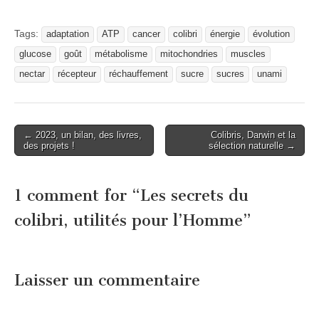
Tags:
adaptation
ATP
cancer
colibri
énergie
évolution
glucose
goût
métabolisme
mitochondries
muscles
nectar
récepteur
réchauffement
sucre
sucres
unami
Post
← 2023, un bilan, des livres,
Colibris, Darwin et la
des projets !
sélection naturelle →
navigation
1 comment for “
Les secrets du
colibri, utilités pour l’Homme
”
Laisser un commentaire