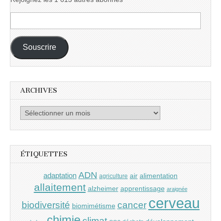
Adresse
e-
mail :
Souscrire
ARCHIVES
Archives
ÉTIQUETTES
ADN
adaptation
air
alimentation
agriculture
allaitement
alzheimer
apprentissage
araignée
cerveau
cancer
biodiversité
biomimétisme
chimie
climat