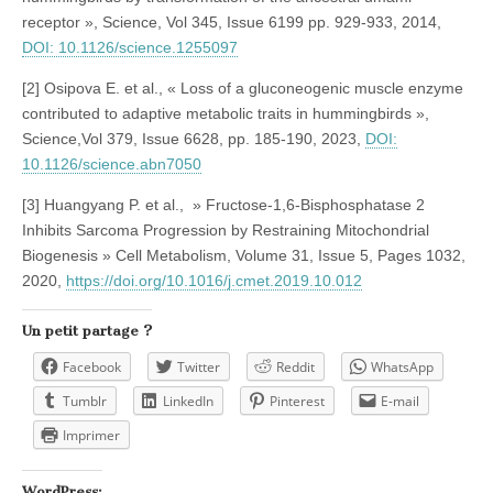
receptor », Science, Vol 345
,
Issue 6199 pp. 929-933, 2014,
DOI: 10.1126/science.1255097
[2] Osipova E. et al., « Loss of a gluconeogenic muscle enzyme
contributed to adaptive metabolic traits in hummingbirds »,
Science,Vol 379
,
Issue 6628, pp. 185-190, 2023,
DOI:
10.1126/science.abn7050
[3] Huangyang P. et al., »
Fructose-1,6-Bisphosphatase 2
Inhibits Sarcoma Progression by Restraining Mitochondrial
Biogenesis »
Cell Metabolism, Volume 31, Issue 5, Pages 1032,
2020,
https://doi.org/10.1016/j.cmet.2019.10.012
Un petit partage ?
Facebook
Twitter
Reddit
WhatsApp
Tumblr
LinkedIn
Pinterest
E-mail
Imprimer
WordPress: