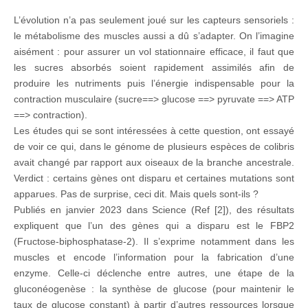
L’évolution n’a pas seulement joué sur les capteurs sensoriels :
le métabolisme des muscles aussi a dû s’adapter. On l’imagine
aisément : pour assurer un vol stationnaire efficace, il faut que
les sucres absorbés soient rapidement assimilés afin de
produire les nutriments puis l’énergie indispensable pour la
contraction musculaire (sucre==> glucose ==> pyruvate ==> ATP
==> contraction).
Les études qui se sont intéressées à cette question, ont essayé
de voir ce qui, dans le génome de plusieurs espèces de colibris
avait changé par rapport aux oiseaux de la branche ancestrale.
Verdict : certains gènes ont disparu et certaines mutations sont
apparues. Pas de surprise, ceci dit. Mais quels sont-ils ?
Publiés en janvier 2023 dans Science (Ref [2]), des résultats
expliquent que l’un des gènes qui a disparu est le FBP2
(Fructose-biphosphatase-2). Il s’exprime notamment dans les
muscles et encode l’information pour la fabrication d’une
enzyme. Celle-ci déclenche entre autres, une étape de la
gluconéogenèse : la synthèse de glucose (pour maintenir le
taux de glucose constant) à partir d’autres ressources lorsque