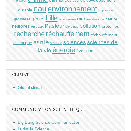
développement
déchets
chaleur
CO2
eau
environnement
durable
Exposition
Lille
gènes
mer
nature
grossesse
livre
lumière
métabolisme
Pasteur
pollution
neurones
protéines
oiseaux
physique
recherche
réchauffement
réchauffement
santé
sciences
sciences de
climatique
science
énergie
la vie
évolution
CLIMAT
Global climat
COMMUNICATION SCIENTIFIQUE
Big Bang Science Communication
Ludmilla Science