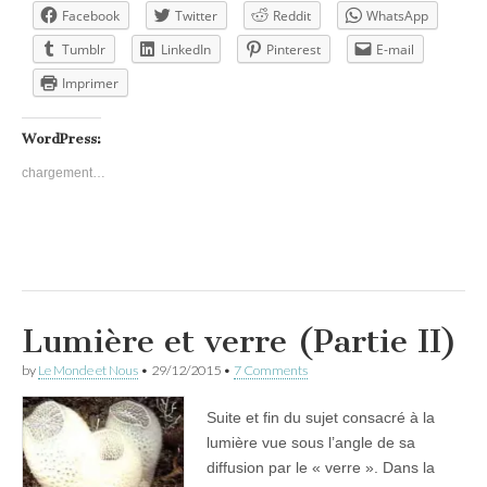
Facebook
Twitter
Reddit
WhatsApp
Tumblr
LinkedIn
Pinterest
E-mail
Imprimer
WordPress:
chargement…
Lumière et verre (Partie II)
by
Le Monde et Nous
•
29/12/2015
•
7 Comments
Suite et fin du sujet consacré à la
lumière vue sous l’angle de sa
diffusion par le « verre ». Dans la