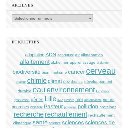
ARCHIVES
Archives
ÉTIQUETTES
ADN
adaptation
air
alimentation
agriculture
allaitement
alzheimer
apprentissage
araignée
cerveau
cancer
biodiversité
biomimétisme
chimie
climat
développement
déchets
chaleur
CO2
eau
environnement
durable
Exposition
Lille
gènes
mer
nature
grossesse
livre
lumière
métabolisme
Pasteur
pollution
neurones
protéines
oiseaux
physique
recherche
réchauffement
réchauffement
santé
sciences
sciences de
climatique
science