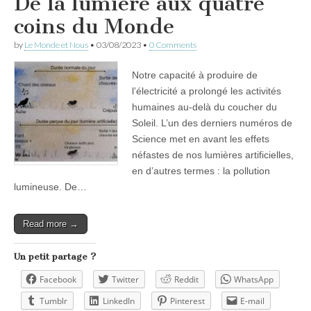
De la lumière aux quatre
coins du Monde
by
Le Monde et Nous
•
03/08/2023
•
0 Comments
Notre capacité à produire de
l’électricité a prolongé les activités
humaines au-delà du coucher du
Soleil. L’un des derniers numéros de
Science met en avant les effets
néfastes de nos lumières artificielles,
en d’autres termes : la pollution
lumineuse. De…
Read more →
Un petit partage ?
Facebook
Twitter
Reddit
WhatsApp
Tumblr
LinkedIn
Pinterest
E-mail