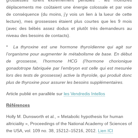
grossesses furent extrêmement pénibles : les moindres
déplacements me coûtaient une énergie colossale et par voie
de conséquence (du moins, j’y vois un lien à la lueur de cette
lecture), mes grossesses étaient plus courtes que les 9 mois
(avec des bébés assez dodus et plutôt très demandeurs au
niveau des besoins de contacts).
*
La thyroxine est une hormone thyroïdienne qui agit sur
l’organisme pour augmenter le métabolisme de base. En début
de grossesse, l’hormone HCG (l’hormone chorionique
gonadotrope fabriquée par l’embryon est celle qui est mesurée
lors des tests de grossesse) active la thyroïde, qui produit donc
plus de thyroxine pour assurer les besoins supplémentaires.
Article publié en parallèle sur
les Vendredis Intellos
Références
Holly M. Dunsworth et al., « Metabolic hypothesis for human
altriciality », Proceedings of the National Academy of Sciences of
the USA, vol. 109 no. 38, 15212–15216, 2012.
Lien ICI