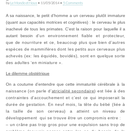
by
Le Monde et Nous
•
11/05/2014
•
5 Comments
A sa naissance, le petit d’homme a un cerveau plutôt immature
(quant aux capacités motrices et cognitives) : le cerveau le plus
inachevé de tous les primates. C’est la raison pour laquelle il a
autant besoin
d’un environnement fiable et protecteur,
que
de nourriture et ce, beaucoup plus que bien d’autres
espèces de mammifères dont les petits aux cerveaux plus
achevés (ex: les équidés, bovidés), sont en quelque sorte
des adultes ‘en miniature ».
Le dilemme obstétrique
On a coutume d’entendre que cette immaturité cérébrale
à la
naissance
(on parle d’
atricialité secondaire
) est liée à des
contraintes d’accouchement et c’est ce qui imposerait la
durée de gestation. En neuf mois, la tête du bébé (liée à
la taille de son cerveau) a atteint un niveau de
développement qui se trouve être un compromis entre :
– un crâne pas trop gros pour une expulsion sans trop de