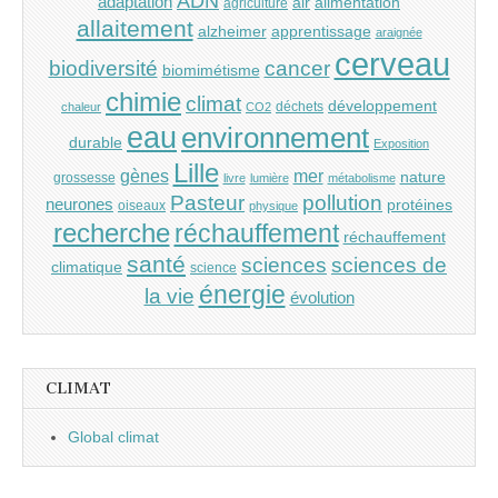
ADN
adaptation
air
alimentation
agriculture
allaitement
alzheimer
apprentissage
araignée
cerveau
cancer
biodiversité
biomimétisme
chimie
climat
développement
déchets
chaleur
CO2
eau
environnement
durable
Exposition
Lille
gènes
mer
nature
grossesse
livre
lumière
métabolisme
Pasteur
pollution
neurones
protéines
oiseaux
physique
recherche
réchauffement
réchauffement
santé
sciences
sciences de
climatique
science
énergie
la vie
évolution
CLIMAT
Global climat