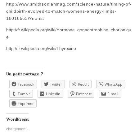
http://www.smithsonianmag.com/science-nature/timing-of-
childbirth-evolved-to-match-womens-energy-limits-
18018563/?no-ist
http://fr.wikipedia.org/wiki/Hormone_gonadotrophine_chorioniqu
e
http://fr.wikipedia.org/wiki/Thyroxine
Un petit partage ?
Facebook
Twitter
Reddit
WhatsApp
Tumblr
LinkedIn
Pinterest
E-mail
Imprimer
WordPress:
chargement…