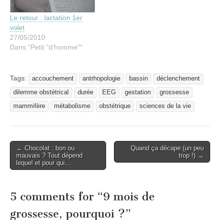
Le retour : lactation 1er
volet
27/05/2010
Dans "Petit "d'homme""
Tags:
accouchement
antrhopologie
bassin
déclenchement
dilemme obstétrical
durée
EEG
gestation
grossesse
mammifère
métabolisme
obstétrique
sciences de la vie
Post
← Chocolat : bon ou
Quand ça décape (un peu
mauvais ? Tout dépend
trop !) →
navigation
lequel et pour qui…
5 comments for “
9 mois de
grossesse, pourquoi ?
”