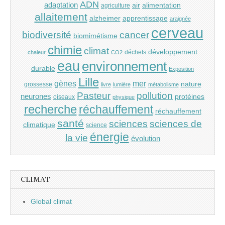
ADN
adaptation
air
alimentation
agriculture
allaitement
alzheimer
apprentissage
araignée
cerveau
cancer
biodiversité
biomimétisme
chimie
climat
développement
déchets
chaleur
CO2
eau
environnement
durable
Exposition
Lille
gènes
mer
nature
grossesse
livre
lumière
métabolisme
Pasteur
pollution
neurones
protéines
oiseaux
physique
recherche
réchauffement
réchauffement
santé
sciences
sciences de
climatique
science
énergie
la vie
évolution
CLIMAT
Global climat