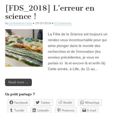
[FDS_2018] L’erreur en
science !
by
Le Monde et Nous
•
29/10/2018
•
0 Comments
La Fête de la Science est toujours un
rendez-vous incontournable pour qui
aime plonger dans le monde des
recherches et de l’innovation (les
années précédentes, je vous en
parlais ici là et encore là et enfin là)
Cette année, à Lille, du 11 au…
Read more →
Un petit partage ?
Facebook
Twitter
Reddit
WhatsApp
Tumblr
LinkedIn
Pinterest
E-mail