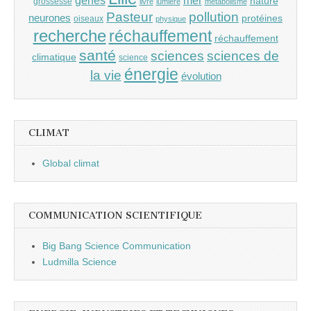
nature
grossesse
livre
lumière
métabolisme
Pasteur
pollution
neurones
protéines
oiseaux
physique
recherche
réchauffement
réchauffement
santé
sciences
sciences de
climatique
science
énergie
la vie
évolution
CLIMAT
Global climat
COMMUNICATION SCIENTIFIQUE
Big Bang Science Communication
Ludmilla Science