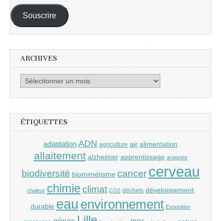
mail :
Souscrire
ARCHIVES
Archives
ÉTIQUETTES
ADN
adaptation
air
alimentation
agriculture
allaitement
alzheimer
apprentissage
araignée
cerveau
cancer
biodiversité
biomimétisme
chimie
climat
développement
déchets
chaleur
CO2
eau
environnement
durable
Exposition
Lille
gènes
mer