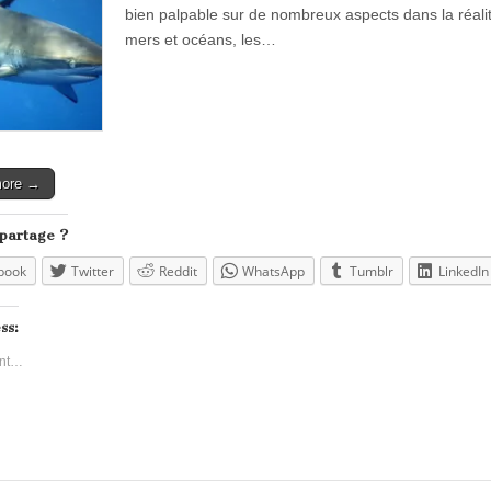
bien palpable sur de nombreux aspects dans la réali
mers et océans, les…
more →
 partage ?
book
Twitter
Reddit
WhatsApp
Tumblr
LinkedIn
ss:
nt…