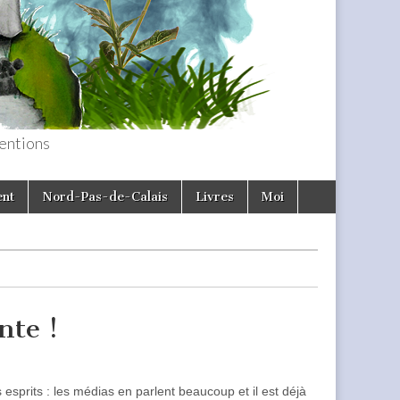
entions
ent
Nord-Pas-de-Calais
Livres
Moi
nte !
esprits : les médias en parlent beaucoup et il est déjà