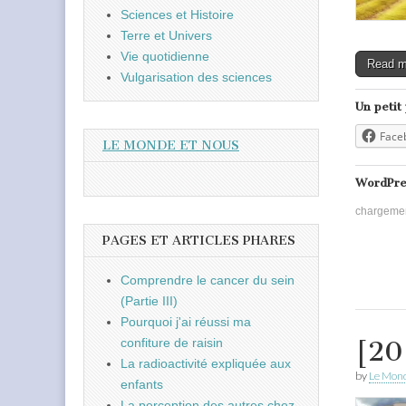
Sciences et Histoire
Terre et Univers
Vie quotidienne
Read 
Vulgarisation des sciences
Un petit
Face
LE MONDE ET NOUS
WordPre
chargeme
PAGES ET ARTICLES PHARES
Comprendre le cancer du sein
(Partie III)
Pourquoi j'ai réussi ma
confiture de raisin
[20
La radioactivité expliquée aux
by
Le Mond
enfants
La perception des autres chez