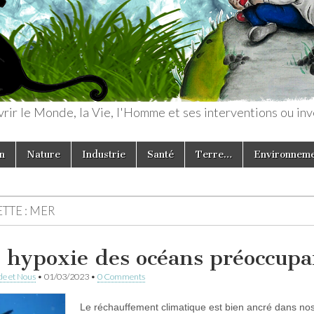
rir le Monde, la Vie, l'Homme et ses interventions ou inv
n
Nature
Industrie
Santé
Terre…
Environnem
TTE :
MER
 hypoxie des océans préoccupa
e et Nous
•
01/03/2023
•
0 Comments
Le réchauffement climatique est bien ancré dans nos 