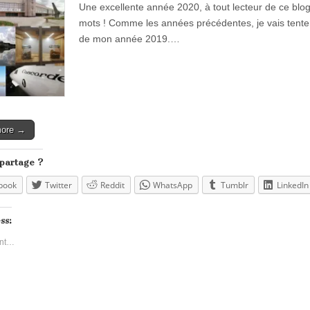
Une excellente année 2020, à tout lecteur de ce bl
mots ! Comme les années précédentes, je vais tente
de mon année 2019.…
more →
 partage ?
book
Twitter
Reddit
WhatsApp
Tumblr
LinkedIn
ss:
nt…