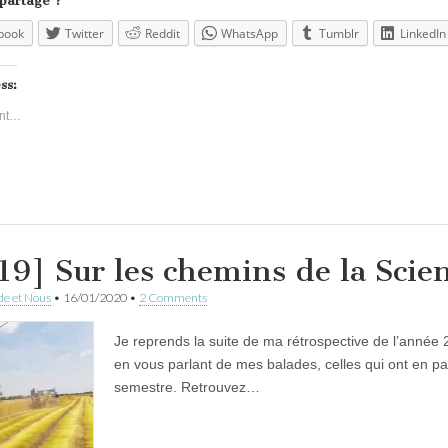
 partage ?
book
Twitter
Reddit
WhatsApp
Tumblr
LinkedIn
ss:
nt…
19] Sur les chemins de la Scien
e et Nous
•
16/01/2020
•
2 Comments
Je reprends la suite de ma rétrospective de l’année 
en vous parlant de mes balades, celles qui ont en p
semestre. Retrouvez…