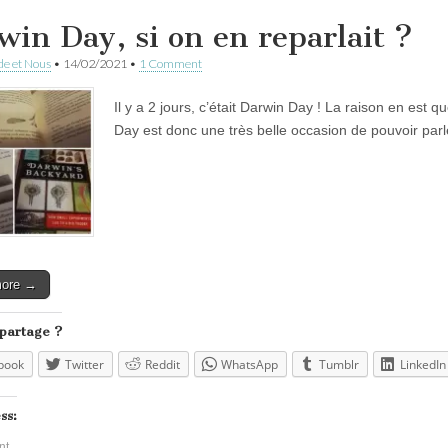
win Day, si on en reparlait ?
e et Nous
•
14/02/2021
•
1 Comment
Il y a 2 jours, c’était Darwin Day ! La raison en est 
Day est donc une très belle occasion de pouvoir pa
more →
 partage ?
book
Twitter
Reddit
WhatsApp
Tumblr
LinkedIn
ss:
nt…