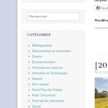
Un petit
Face
Rechercher :
WordPre
chargeme
CATÉGORIES
Bibliographie
Découvertes et avancées
Divers
Environnement
[20
Femmes en science
by
Le Mond
Industrie et Techniques
Nature
Non classé
Nord-Pas-de-Calais
Petit "d'homme"
Portrait de chercheur
Santé