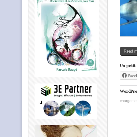
Read 
Un petit
Face
WordPre
chargeme