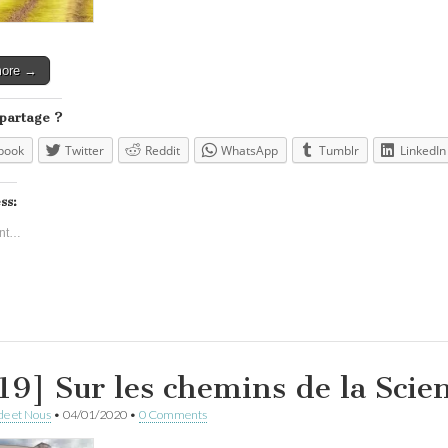
more →
 partage ?
book
Twitter
Reddit
WhatsApp
Tumblr
LinkedIn
ss:
nt…
19] Sur les chemins de la Scien
e et Nous
•
04/01/2020
•
0 Comments