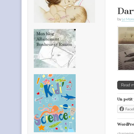
Dar
by
Le Mond
Read 
Un petit
Face
WordPre
chargeme