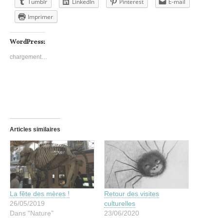
Tumblr
LinkedIn
Pinterest
E-mail
Imprimer
WordPress:
chargement…
Articles similaires
La fête des mères !
Retour des visites
26/05/2019
culturelles
Dans "Nature"
23/06/2020