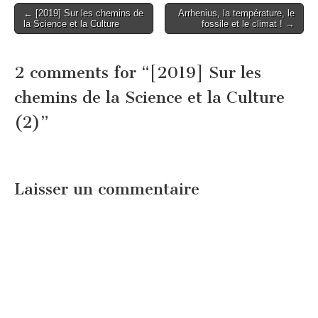
Post
← [2019] Sur les chemins de
Arrhenius, la température, le
la Science et la Culture
fossile et le climat ! →
navigation
2 comments for “
[2019] Sur les
chemins de la Science et la Culture
(2)
”
Laisser un commentaire