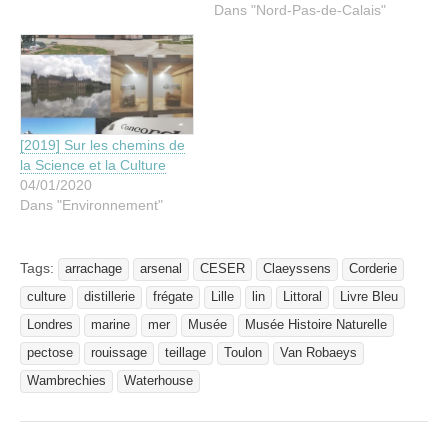
Dans "Nord-Pas-de-Calais"
[2019] Sur les chemins de
la Science et la Culture
04/01/2020
Dans "Environnement"
Tags:
arrachage
arsenal
CESER
Claeyssens
Corderie
culture
distillerie
frégate
Lille
lin
Littoral
Livre Bleu
Londres
marine
mer
Musée
Musée Histoire Naturelle
pectose
rouissage
teillage
Toulon
Van Robaeys
Wambrechies
Waterhouse