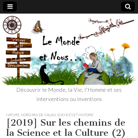
Le
Découvrir le
Monde, la
Vie, l'Homme
Monde
et ses
interventions
ou inventions
et
Nous
Découvrir le Monde, la Vie, l'Homme et ses
interventions ou inventions
NATURE
,
NORD-PAS-DE-CALAIS
,
SCIENCES ET HISTOIRE
[2019] Sur les chemins de
la Science et la Culture (2)