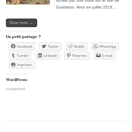
tentée par une visite sur le site de
Guédelon. Ainsi en juillet 2019,…
Read more →
Un petit partage ?
Facebook
Twitter
Reddit
WhatsApp
Tumblr
LinkedIn
Pinterest
E-mail
Imprimer
WordPress:
chargement…