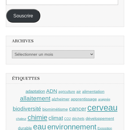
e-
mail :
Souscrire
ARCHIVES
Archives
ÉTIQUETTES
ADN
adaptation
air
alimentation
agriculture
allaitement
alzheimer
apprentissage
araignée
cerveau
cancer
biodiversité
biomimétisme
chimie
climat
développement
déchets
chaleur
CO2
eau
environnement
durable
Exposition