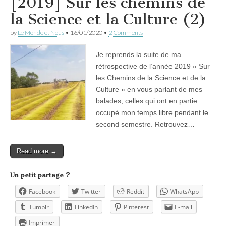
[2019] Sur les chemins de
la Science et la Culture (2)
by
Le Monde et Nous
•
16/01/2020
•
2 Comments
Je reprends la suite de ma
rétrospective de l’année 2019 « Sur
les Chemins de la Science et de la
Culture » en vous parlant de mes
balades, celles qui ont en partie
occupé mon temps libre pendant le
second semestre. Retrouvez…
Read more →
Un petit partage ?
Facebook
Twitter
Reddit
WhatsApp
Tumblr
LinkedIn
Pinterest
E-mail
Imprimer