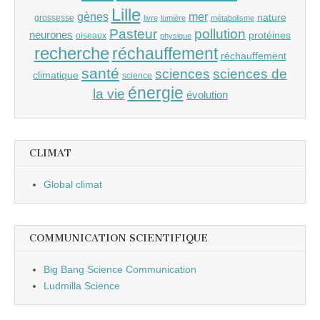
Lille
gènes
mer
nature
grossesse
livre
lumière
métabolisme
Pasteur
pollution
neurones
protéines
oiseaux
physique
recherche
réchauffement
réchauffement
santé
sciences
sciences de
climatique
science
énergie
la vie
évolution
CLIMAT
Global climat
COMMUNICATION SCIENTIFIQUE
Big Bang Science Communication
Ludmilla Science