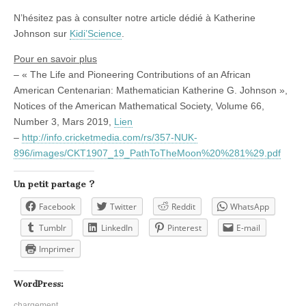
N’hésitez pas à consulter notre article dédié à Katherine
Johnson sur
Kidi’Science
.
Pour en savoir plus
– « The Life and Pioneering Contributions of an African
American Centenarian: Mathematician Katherine G. Johnson »,
Notices of the American Mathematical Society, Volume 66,
Number 3, Mars 2019,
Lien
–
http://info.cricketmedia.com/rs/357-NUK-
896/images/CKT1907_19_PathToTheMoon%20%281%29.pdf
Un petit partage ?
Facebook
Twitter
Reddit
WhatsApp
Tumblr
LinkedIn
Pinterest
E-mail
Imprimer
WordPress:
chargement…