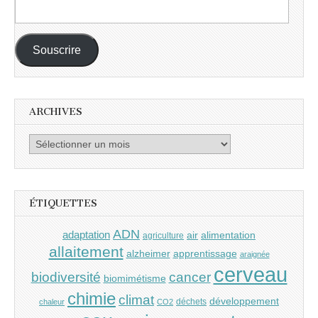
Adresse
e-
mail :
Souscrire
ARCHIVES
Archives
ÉTIQUETTES
ADN
adaptation
air
alimentation
agriculture
allaitement
alzheimer
apprentissage
araignée
cerveau
cancer
biodiversité
biomimétisme
chimie
climat
développement
déchets
chaleur
CO2