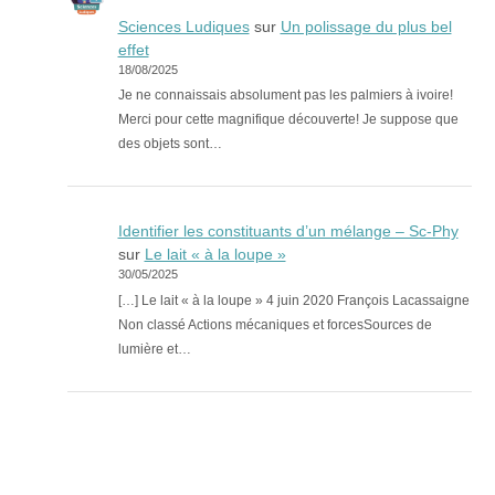
Sciences Ludiques
sur
Un polissage du plus bel
effet
18/08/2025
Je ne connaissais absolument pas les palmiers à ivoire!
Merci pour cette magnifique découverte! Je suppose que
des objets sont…
Identifier les constituants d’un mélange – Sc-Phy
sur
Le lait « à la loupe »
30/05/2025
[…] Le lait « à la loupe » 4 juin 2020 François Lacassaigne
Non classé Actions mécaniques et forcesSources de
lumière et…