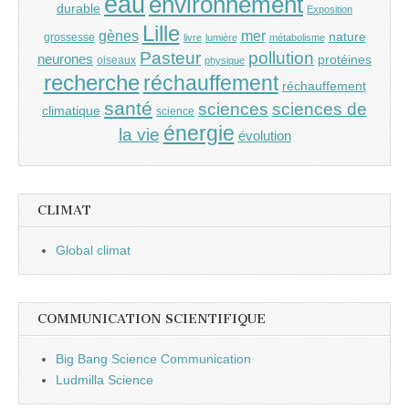
eau
environnement
durable
Exposition
Lille
gènes
mer
nature
grossesse
livre
lumière
métabolisme
Pasteur
pollution
neurones
protéines
oiseaux
physique
recherche
réchauffement
réchauffement
santé
sciences
sciences de
climatique
science
énergie
la vie
évolution
CLIMAT
Global climat
COMMUNICATION SCIENTIFIQUE
Big Bang Science Communication
Ludmilla Science