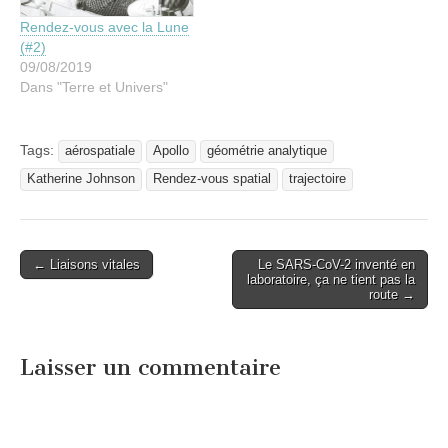
Rendez-vous avec la Lune
(#2)
09/08/2019
Dans "Terre et Univers"
Tags:
aérospatiale
Apollo
géométrie analytique
Katherine Johnson
Rendez-vous spatial
trajectoire
Post
← Liaisons vitales
Le SARS-CoV-2 inventé en
laboratoire, ça ne tient pas la
navigation
route →
Laisser un commentaire