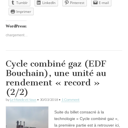
Tumblr
LinkedIn
Pinterest
E-mail
Imprimer
WordPress:
chargement…
Cycle combiné gaz (EDF
Bouchain), une unité au
rendement « record »
(2/2)
by
Le Monde et Nous
•
30/03/2018
•
1 Comment
Suite du billet consacré à la
technologie « Cycle combiné gaz »,
la première partie est à retrouver ici,