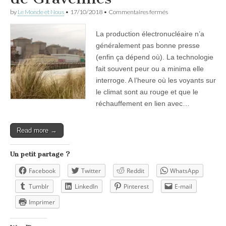
sur
by
Le Monde et Nous
•
17/10/2018
•
Commentaires fermés
Qu’est-
ce
La production électronucléaire n’a
qu’une
centrale
généralement pas bonne presse
nucléaire
(enfin ça dépend où). La technologie
française
?
fait souvent peur ou a minima elle
Visite
interroge. A l’heure où les voyants sur
de
le climat sont au rouge et que le
Gravelines
réchauffement en lien avec…
Read more →
Un petit partage ?
Facebook
Twitter
Reddit
WhatsApp
Tumblr
LinkedIn
Pinterest
E-mail
Imprimer