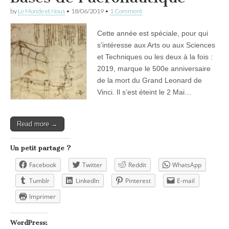
by
Le Monde et Nous
•
18/06/2019
•
1 Comment
Cette année est spéciale, pour qui
s’intéresse aux Arts ou aux Sciences
et Techniques ou les deux à la fois :
2019, marque le 500e anniversaire
de la mort du Grand Leonard de
Vinci. Il s’est éteint le 2 Mai…
Read more →
Un petit partage ?
Facebook
Twitter
Reddit
WhatsApp
Tumblr
LinkedIn
Pinterest
E-mail
Imprimer
WordPress: