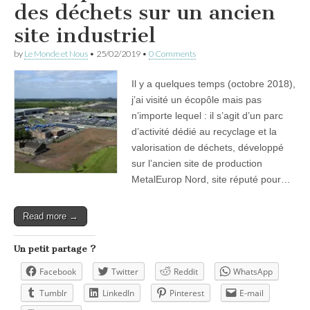
des déchets sur un ancien
site industriel
by
Le Monde et Nous
•
25/02/2019
•
0 Comments
Il y a quelques temps (octobre 2018),
j’ai visité un écopôle mais pas
n’importe lequel : il s’agit d’un parc
d’activité dédié au recyclage et la
valorisation de déchets, développé
sur l’ancien site de production
MetalEurop Nord, site réputé pour…
Read more →
Un petit partage ?
Facebook
Twitter
Reddit
WhatsApp
Tumblr
LinkedIn
Pinterest
E-mail