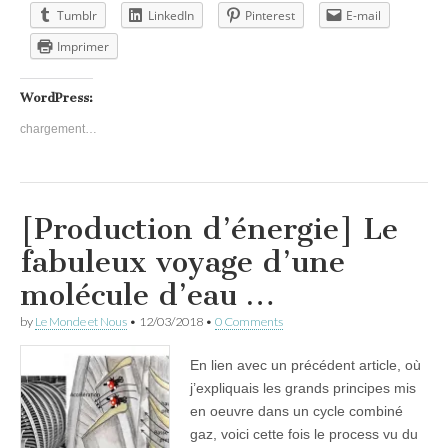
Tumblr
LinkedIn
Pinterest
E-mail
Imprimer
WordPress:
chargement…
[Production d’énergie] Le
fabuleux voyage d’une
molécule d’eau …
by
Le Monde et Nous
•
12/03/2018
•
0 Comments
En lien avec un précédent article, où
j’expliquais les grands principes mis
en oeuvre dans un cycle combiné
gaz, voici cette fois le process vu du