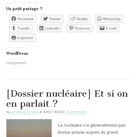
Un petit partage ?
Facebook
Twitter
Reddit
WhatsApp
Tumblr
LinkedIn
Pinterest
E-mail
Imprimer
WordPress:
chargement…
[Dossier nucléaire] Et si on
en parlait ?
by
Le Monde et Nous
•
30/07/2018
•
3 Comments
Le nucléaire n’a généralement pas
bonne presse auprès du grand