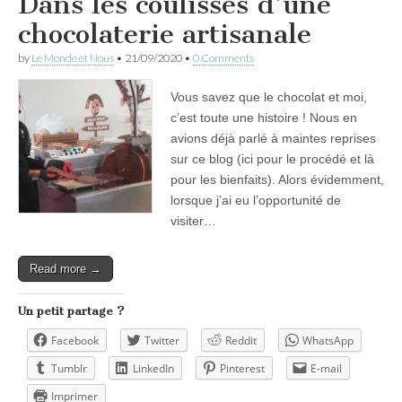
Dans les coulisses d’une
chocolaterie artisanale
by
Le Monde et Nous
•
21/09/2020
•
0 Comments
Vous savez que le chocolat et moi,
c’est toute une histoire ! Nous en
avions déjà parlé à maintes reprises
sur ce blog (ici pour le procédé et là
pour les bienfaits). Alors évidemment,
lorsque j’ai eu l’opportunité de
visiter…
Read more →
Un petit partage ?
Facebook
Twitter
Reddit
WhatsApp
Tumblr
LinkedIn
Pinterest
E-mail
Imprimer