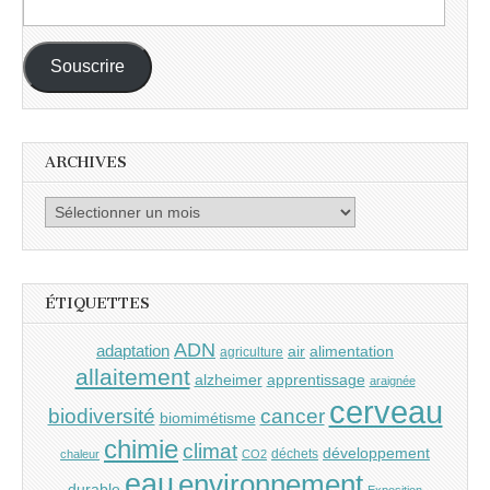
e-
mail :
Souscrire
ARCHIVES
Archives
ÉTIQUETTES
ADN
adaptation
air
alimentation
agriculture
allaitement
alzheimer
apprentissage
araignée
cerveau
cancer
biodiversité
biomimétisme
chimie
climat
développement
déchets
chaleur
CO2
eau
environnement
durable