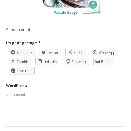
A très bientôt !
Un petit partage ?
Facebook
Twitter
Reddit
WhatsApp
Tumblr
LinkedIn
Pinterest
E-mail
Imprimer
WordPress:
chargement…