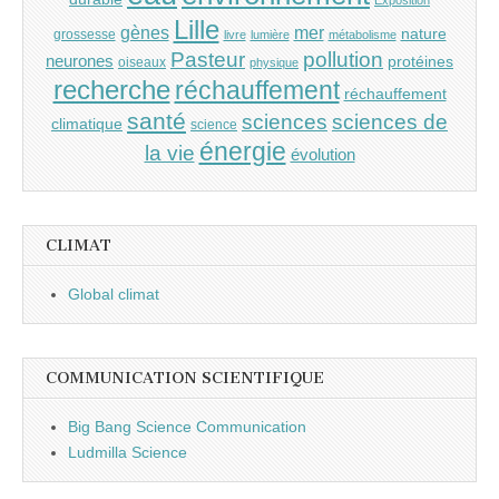
Exposition
Lille
gènes
mer
nature
grossesse
livre
lumière
métabolisme
Pasteur
pollution
neurones
protéines
oiseaux
physique
recherche
réchauffement
réchauffement
santé
sciences
sciences de
climatique
science
énergie
la vie
évolution
CLIMAT
Global climat
COMMUNICATION SCIENTIFIQUE
Big Bang Science Communication
Ludmilla Science