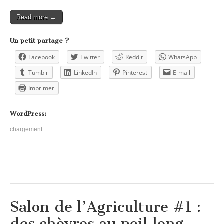
Read more →
Un petit partage ?
Facebook
Twitter
Reddit
WhatsApp
Tumblr
LinkedIn
Pinterest
E-mail
Imprimer
WordPress:
chargement…
Salon de l’Agriculture #1 :
des chèvres au poil long