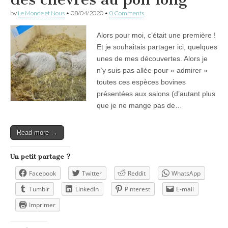
by
Le Monde et Nous
•
08/04/2020
•
0 Comments
Alors pour moi, c’était une première !
Et je souhaitais partager ici, quelques
unes de mes découvertes. Alors je
n’y suis pas allée pour « admirer »
toutes ces espèces bovines
présentées aux salons (d’autant plus
que je ne mange pas de…
Read more →
Un petit partage ?
Facebook
Twitter
Reddit
WhatsApp
Tumblr
LinkedIn
Pinterest
E-mail
Imprimer