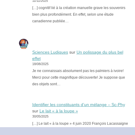
11/11/2025
[…] cognitif lié à la création manuelle grave les souvenirs
bien plus profondément. En effet, selon une étude
canadienne publiée…
Sciences Ludiques
sur
Un polissage du plus bel
effet
18/08/2025
Je ne connaissais absolument pas les palmiers à ivoire!
Merci pour cette magnifique découverte! Je suppose que
des objets sont…
Identifier les constituants d’un mélange – Sc-Phy
sur
Le lait « à la loupe »
30/05/2025
[…] Le lait « à la loupe » 4 juin 2020 François Lacassaigne
Non classé Actions mécaniques et forcesSources de