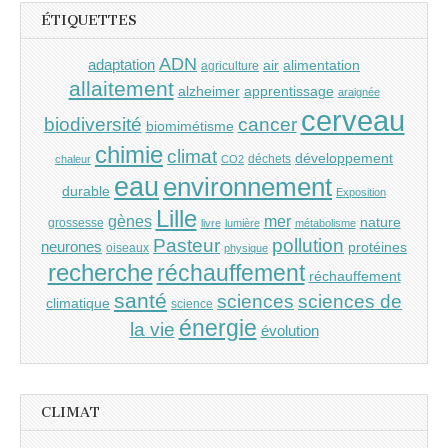
ÉTIQUETTES
ADN
adaptation
air
alimentation
agriculture
allaitement
alzheimer
apprentissage
araignée
cerveau
cancer
biodiversité
biomimétisme
chimie
climat
développement
déchets
chaleur
CO2
eau
environnement
durable
Exposition
Lille
gènes
mer
nature
grossesse
livre
lumière
métabolisme
Pasteur
pollution
neurones
protéines
oiseaux
physique
recherche
réchauffement
réchauffement
santé
sciences
sciences de
climatique
science
énergie
la vie
évolution
CLIMAT