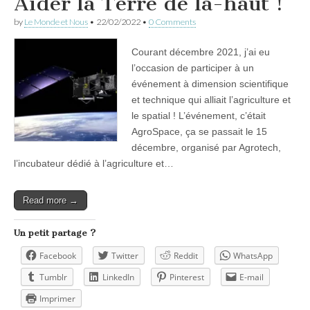
Aider la Terre de là-haut !
by
Le Monde et Nous
•
22/02/2022
•
0 Comments
Courant décembre 2021, j’ai eu
l’occasion de participer à un
événement à dimension scientifique
et technique qui alliait l’agriculture et
le spatial ! L’événement, c’était
AgroSpace, ça se passait le 15
décembre, organisé par Agrotech,
l’incubateur dédié à l’agriculture et…
Read more →
Un petit partage ?
Facebook
Twitter
Reddit
WhatsApp
Tumblr
LinkedIn
Pinterest
E-mail
Imprimer