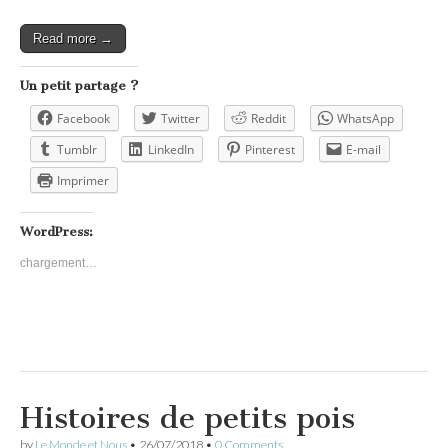
Read more →
Un petit partage ?
Facebook
Twitter
Reddit
WhatsApp
Tumblr
LinkedIn
Pinterest
E-mail
Imprimer
WordPress:
chargement…
Histoires de petits pois
by
Le Monde et Nous
•
26/07/2018
•
0 Comments