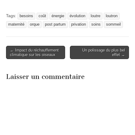
Tags:
besoins
coût
énergie
évolution
loutre
loutron
maternité
orque
post partum
privation
soins
sommeil
Post
← Impact du réchauffement
Un polissage du plus bel
climatique sur les oiseaux
effet →
navigation
Laisser un commentaire