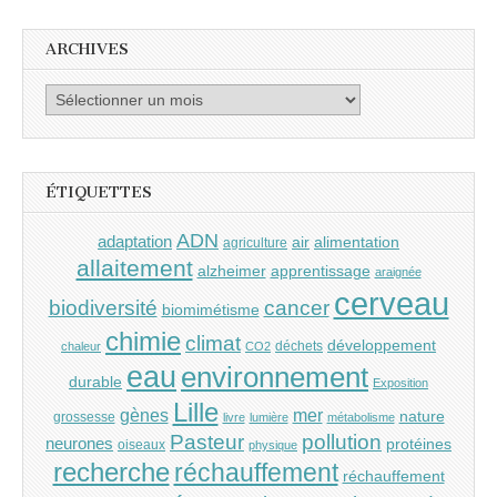
ARCHIVES
Archives
ÉTIQUETTES
ADN
adaptation
air
alimentation
agriculture
allaitement
alzheimer
apprentissage
araignée
cerveau
cancer
biodiversité
biomimétisme
chimie
climat
développement
déchets
chaleur
CO2
eau
environnement
durable
Exposition
Lille
gènes
mer
nature
grossesse
livre
lumière
métabolisme
Pasteur
pollution
neurones
protéines
oiseaux
physique
recherche
réchauffement
réchauffement