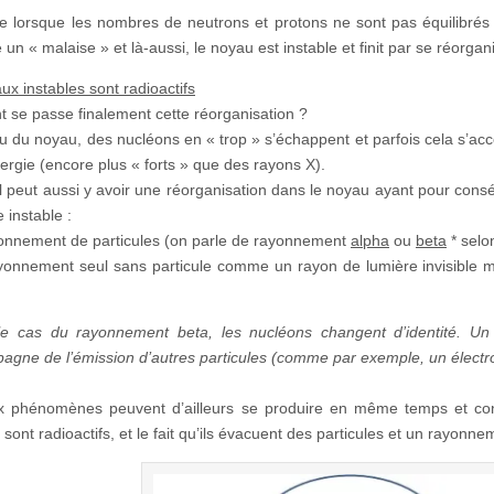
lorsque les nombres de neutrons et protons ne sont pas équilibrés
 un « malaise » et là-aussi, le noyau est instable et finit par se réorgani
ux instables sont radioactifs
se passe finalement cette réorganisation ?
u du noyau, des nucléons en « trop » s’échappent et parfois cela s’ac
ergie (encore plus « forts » que des rayons X).
 il peut aussi y avoir une réorganisation dans le noyau ayant pour consé
 instable :
onnement de particules (on parle de rayonnement
alpha
ou
beta
* selo
onnement seul sans particule comme un rayon de lumière invisible m
e cas du rayonnement beta, les nucléons changent d’identité. Un 
agne de l’émission d’autres particules (comme par exemple, un électr
 phénomènes peuvent d’ailleurs se produire en même temps et cons
 sont radioactifs, et le fait qu’ils évacuent des particules et un rayonne