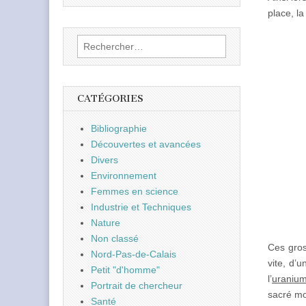
place, la
Rechercher :
CATÉGORIES
Bibliographie
Découvertes et avancées
Divers
Environnement
Femmes en science
Industrie et Techniques
Nature
Non classé
Ces gros
Nord-Pas-de-Calais
vite, d’
Petit "d'homme"
l’
uraniu
Portrait de chercheur
sacré mo
Santé