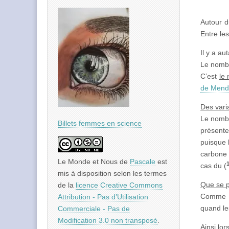
Autour 
Entre les
Il y a a
Le nombr
C’est
le
de Mend
Des vari
Le nombr
Billets femmes en science
présente
puisque 
carbone 
Le Monde et Nous
de
Pascale
est
cas du (
mis à disposition selon les termes
Que se p
de la
licence Creative Commons
Comme on
Attribution - Pas d’Utilisation
quand le
Commerciale - Pas de
Modification 3.0 non transposé
.
Ainsi lo