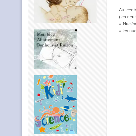
Au cent
(les neut
« Nucléa
« les nu