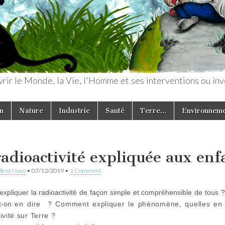
rir le Monde, la Vie, l'Homme et ses interventions ou inv
n
Nature
Industrie
Santé
Terre…
Environnem
radioactivité expliquée aux enf
e et Nous
•
07/12/2019
•
1 Comment
expliquer la radioactivité de façon simple et compréhensible de tous 
t-on
en dire
? Comment expliquer le phénomène, quelles en so
ivité sur Terre ?