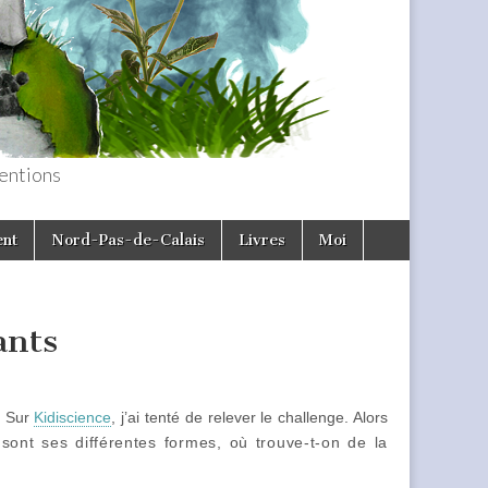
entions
ent
Nord-Pas-de-Calais
Livres
Moi
ants
? Sur
Kidiscience
, j’ai tenté de relever le challenge. Alors
nt ses différentes formes, où trouve-t-on de la