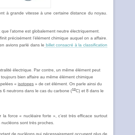
ent à grande vitesse à une certaine distance du noyau.
ait que l’atome est globalement neutre électriquement.
init précisément l’élément chimique auquel on a affaire.
 en avions parlé dans le
billet consacré à la classification
tralité électrique. Par contre, un même élément peut
t toujours bien affaire au même élément chimique
appelées «
isotopes
» de cet élément. On parle ainsi du
12
s 6 neutrons dans le cas du carbone (
C) et 8 dans le
la force « nucléaire forte », c’est très efficace surtout
s nucléons sont très proches.
portant de nucléons qui nécessairement occupent plus de