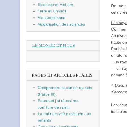
Sciences et Histoire
De même 
Terre et Univers
cela crée
Vie quotidienne
Les noya
Vulgarisation des sciences
Comment 
Au nivea
haute én
LE MONDE ET NOUS
Parfois,
un atome
– un ray
– un ray
gamma
!
PAGES ET ARTICLES PHARES
* Dans l
Comprendre le cancer du sein
s’accomp
(Partie III)
Pourquoi j'ai réussi ma
Les deux
confiture de raisin
instables
La radioactivité expliquée aux
enfants
Cerveau et sentiments