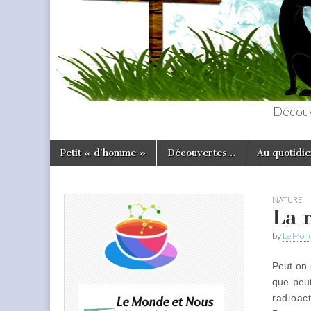
Découv
Skip
Main
Petit « d’homme »
Découvertes…
Au quotidie
to
menu
content
NATURE
La 
by
Le Mond
Peut-on 
que peu
radioact