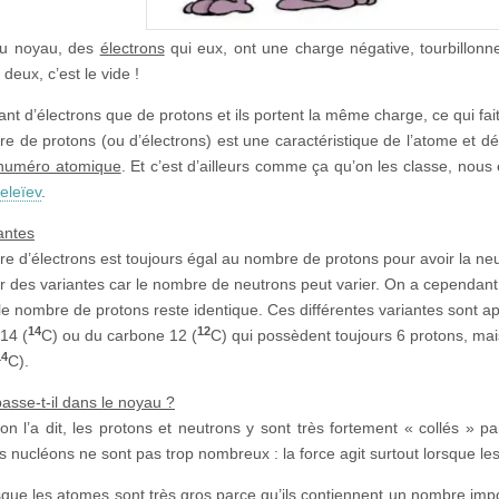
du noyau, des
électrons
qui eux, ont une charge négative, tourbillonn
 deux, c’est le vide !
utant d’électrons que de protons et ils portent la même charge, ce qui f
e de protons (ou d’électrons) est une caractéristique de l’atome et déf
 numéro atomique
. Et c’est d’ailleurs comme ça qu’on les classe, nous
eleïev
.
antes
e d’électrons est toujours égal au nombre de protons pour avoir la neu
r des variantes car le nombre de neutrons peut varier. On a cependan
le nombre de protons reste identique. Ces différentes variantes sont 
14
12
14 (
C) ou du carbone 12 (
C) qui possèdent toujours 6 protons, mai
14
C).
asse-t-il dans le noyau ?
 l’a dit, les protons et neutrons y sont très fortement « collés » par 
s nucléons ne sont pas trop nombreux : la force agit surtout lorsque le
rsque les atomes sont très gros parce qu’ils contiennent un nombre im