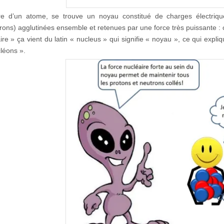
re d’un atome, se trouve un noyau constitué de charges électriqu
rons) agglutinées ensemble et retenues par une force très puissante : on
ire » ça vient du latin « nucleus » qui signifie « noyau », ce qui expl
cléons ».