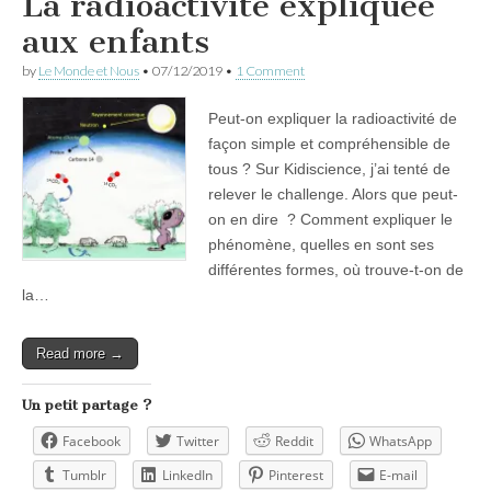
La radioactivité expliquée
aux enfants
by
Le Monde et Nous
•
07/12/2019
•
1 Comment
Peut-on expliquer la radioactivité de
façon simple et compréhensible de
tous ? Sur Kidiscience, j’ai tenté de
relever le challenge. Alors que peut-
on en dire ? Comment expliquer le
phénomène, quelles en sont ses
différentes formes, où trouve-t-on de
la…
Read more →
Un petit partage ?
Facebook
Twitter
Reddit
WhatsApp
Tumblr
LinkedIn
Pinterest
E-mail