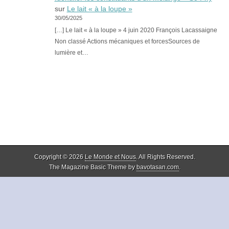
sur
Le lait « à la loupe »
30/05/2025
[…] Le lait « à la loupe » 4 juin 2020 François Lacassaigne
Non classé Actions mécaniques et forcesSources de
lumière et…
Copyright © 2026
Le Monde et Nous
. All Rights Reserved.
The Magazine Basic Theme by
bavotasan.com
.