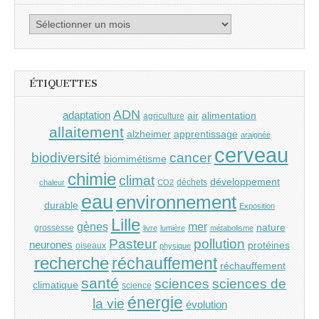
Archives
ÉTIQUETTES
ADN
adaptation
air
alimentation
agriculture
allaitement
alzheimer
apprentissage
araignée
cerveau
cancer
biodiversité
biomimétisme
chimie
climat
développement
déchets
chaleur
CO2
eau
environnement
durable
Exposition
Lille
gènes
mer
nature
grossesse
livre
lumière
métabolisme
Pasteur
pollution
neurones
protéines
oiseaux
physique
recherche
réchauffement
réchauffement
santé
sciences
sciences de
climatique
science
énergie
la vie
évolution