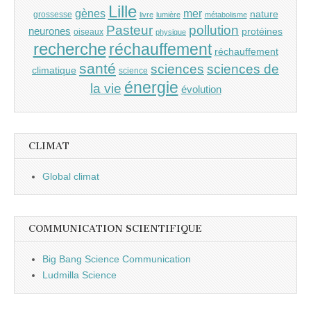
Lille
gènes
mer
nature
grossesse
livre
lumière
métabolisme
Pasteur
pollution
neurones
protéines
oiseaux
physique
recherche
réchauffement
réchauffement
santé
sciences
sciences de
climatique
science
énergie
la vie
évolution
CLIMAT
Global climat
COMMUNICATION SCIENTIFIQUE
Big Bang Science Communication
Ludmilla Science