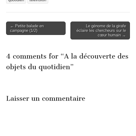
quotidien
télévision
Post
← Petite balade en
Le génome de la girafe
campagne (1/2)
éclaire les chercheurs sur le
navigation
cœur humain →
4 comments for “
A la découverte des
objets du quotidien
”
Laisser un commentaire