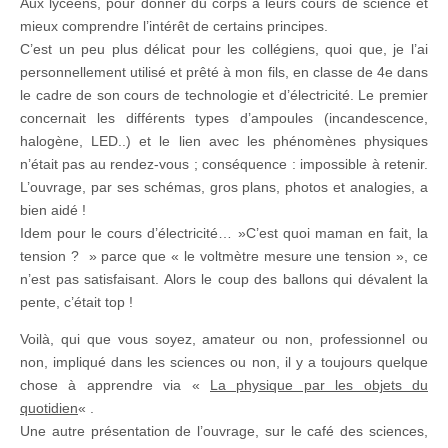
Aux lycéens, pour donner du corps à leurs cours de science et
mieux comprendre l’intérêt de certains principes.
C’est un peu plus délicat pour les collégiens, quoi que, je l’ai
personnellement utilisé et prêté à mon fils, en classe de 4e dans
le cadre de son cours de technologie et d’électricité. Le premier
concernait les différents types d’ampoules (incandescence,
halogène, LED..) et le lien avec les phénomènes physiques
n’était pas au rendez-vous ; conséquence : impossible à retenir.
L’ouvrage, par ses schémas, gros plans, photos et analogies, a
bien aidé !
Idem pour le cours d’électricité… »C’est quoi maman en fait, la
tension ? » parce que « le voltmètre mesure une tension », ce
n’est pas satisfaisant. Alors le coup des ballons qui dévalent la
pente, c’était top !
Voilà, qui que vous soyez, amateur ou non, professionnel ou
non, impliqué dans les sciences ou non, il y a toujours quelque
chose à apprendre via «
La physique par les objets du
quotidien
« .
Une autre présentation de l’ouvrage, sur le café des sciences,