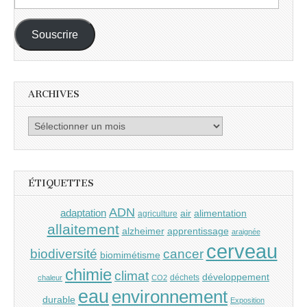
e-
mail :
Souscrire
ARCHIVES
Archives
ÉTIQUETTES
ADN
adaptation
air
alimentation
agriculture
allaitement
alzheimer
apprentissage
araignée
cerveau
cancer
biodiversité
biomimétisme
chimie
climat
développement
déchets
chaleur
CO2
eau
environnement
durable
Exposition