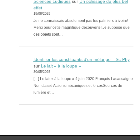
Sciences Ludiques
sur
Un polissage du plus bel
effet
18/08/2025
Je ne connaissais absolument pas les palmiers à ivoire!
Merci pour cette magnifique découverte! Je suppose que
des objets sont…
Identifier les constituants d’un mélange – Sc-Phy
sur
Le lait « à la loupe »
30/05/2025
[…] Le lait « à la loupe » 4 juin 2020 François Lacassaigne
Non classé Actions mécaniques et forcesSources de
lumière et…