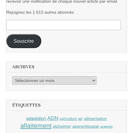
recevoir une notification de chaque nouvel article par email.
Rejoignez les 1 613 autres abonnés
Adresse
e-
mail :
Souscrire
ARCHIVES
Archives
ÉTIQUETTES
ADN
adaptation
air
alimentation
agriculture
allaitement
alzheimer
apprentissage
araignée