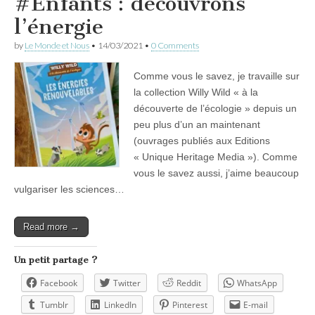
#Enfants : découvrons
l’énergie
by
Le Monde et Nous
•
14/03/2021
•
0 Comments
Comme vous le savez, je travaille sur
la collection Willy Wild « à la
découverte de l’écologie » depuis un
peu plus d’un an maintenant
(ouvrages publiés aux Editions
« Unique Heritage Media »). Comme
vous le savez aussi, j’aime beaucoup
vulgariser les sciences…
Read more →
Un petit partage ?
Facebook
Twitter
Reddit
WhatsApp
Tumblr
LinkedIn
Pinterest
E-mail