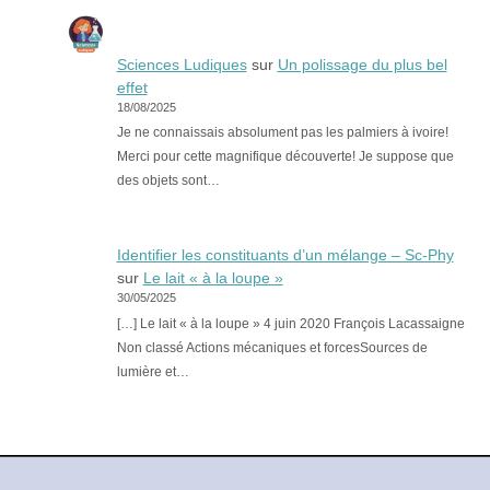
Sciences Ludiques
sur
Un polissage du plus bel
effet
18/08/2025
Je ne connaissais absolument pas les palmiers à ivoire!
Merci pour cette magnifique découverte! Je suppose que
des objets sont…
Identifier les constituants d’un mélange – Sc-Phy
sur
Le lait « à la loupe »
30/05/2025
[…] Le lait « à la loupe » 4 juin 2020 François Lacassaigne
Non classé Actions mécaniques et forcesSources de
lumière et…
Copyright © 2026
Le Monde et Nous
. All Rights Reserved.