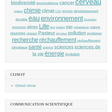
cerveau
cancer
biodiversité
biomimétisme
chimie
climat
développement
déchets
chaleur
CO2
eau
environnement
durable
Exposition
Lille
gènes
mer
nature
grossesse
livre
lumière
métabolisme
Pasteur
pollution
neurones
protéines
oiseaux
physique
recherche
réchauffement
réchauffement
santé
sciences
sciences de
climatique
science
énergie
la vie
évolution
CLIMAT
Global climat
COMMUNICATION SCIENTIFIQUE