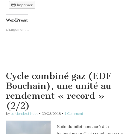
Imprimer
WordPress:
chargement…
Cycle combiné gaz (EDF
Bouchain), une unité au
rendement « record »
(2/2)
by
Le Monde et Nous
•
30/03/2018
•
1 Comment
Suite du billet consacré à la
technologie « Cycle combiné gaz »,