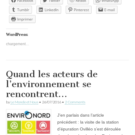
Facebook
Twitter
Reddit
WhatsApp
Tumblr
LinkedIn
Pinterest
E-mail
Imprimer
WordPress:
chargement…
Quand les acteurs de
l’environnement se
rencontrent…
by
Le Monde et Nous
•
26/07/2016
•
2 Comments
J’en parlais dans l’article
précédent : la visite de la station
d’épuration Ovilléo s’est déroulée