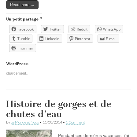
Read more →
Un petit partage ?
Facebook
Twitter
Reddit
WhatsApp
Tumblr
LinkedIn
Pinterest
E-mail
Imprimer
WordPress:
chargement…
Histoire de gorges et de
chutes d’eau
by
Le Monde et Nous
•
11/08/2014
•
1 Comment
Pendant ces dernières vacances, j’ai