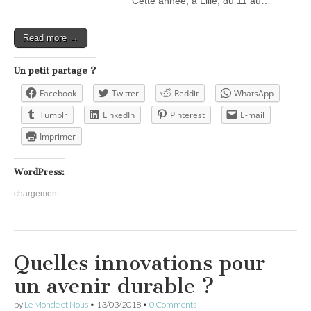
Cette année, à Lille, du 11 au…
Read more →
Un petit partage ?
Facebook
Twitter
Reddit
WhatsApp
Tumblr
LinkedIn
Pinterest
E-mail
Imprimer
WordPress:
chargement…
Quelles innovations pour
un avenir durable ?
by
Le Monde et Nous
•
13/03/2018
•
0 Comments