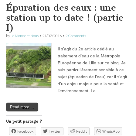
Épuration des eaux : une
station up to date ! (partie
I)
by
Le Monde et Nous
•
21/07/2016
•
2 Comments
Il s’agit du 2e article dédié au
traitement d’eau de la Métropole
Européenne de Lille sur ce blog. Je
suis particulièrement sensible à ce
sujet (épuration de l’eau) car il s’agit
d’un enjeu majeur pour la santé et
l’environnement. Le…
Read more →
Un petit partage ?
Facebook
Twitter
Reddit
WhatsApp