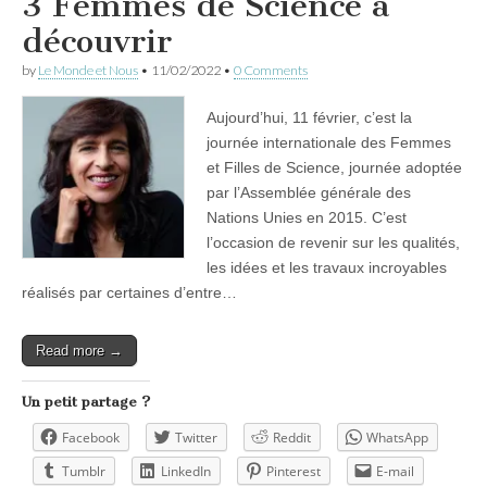
3 Femmes de Science à
découvrir
by
Le Monde et Nous
•
11/02/2022
•
0 Comments
Aujourd’hui, 11 février, c’est la
journée internationale des Femmes
et Filles de Science, journée adoptée
par l’Assemblée générale des
Nations Unies en 2015. C’est
l’occasion de revenir sur les qualités,
les idées et les travaux incroyables
réalisés par certaines d’entre…
Read more →
Un petit partage ?
Facebook
Twitter
Reddit
WhatsApp
Tumblr
LinkedIn
Pinterest
E-mail