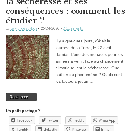
la sécheresse et ses
conséquences : comment les
étudier ?
by
Le Monde et Nous
•
25/04/2020
•
0 Comments
Il y a quelques jours, c’était la
journée de la Terre, le 22 avril
dernier. L’une des menaces pour les
années à venir, face au changement
climatique, est la sécheresse. Que
sait-on du phénomène ? Quels sont
les facteurs jouant…
Read more →
Un petit partage ?
Facebook
Twitter
Reddit
WhatsApp
Tumblr
LinkedIn
Pinterest
E-mail