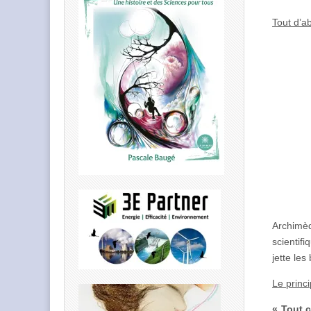
Tout d’a
Archimèd
scientif
jette le
Le princ
« Tout c