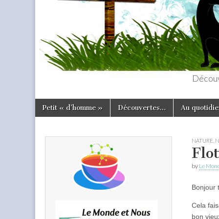
Découv
Skip
Main
Petit « d’homme »
Découvertes…
Au quotidie
to
menu
content
NATURE
,
N
Flot
by
Le Mond
Bonjour 
Cela fais
bon vieu