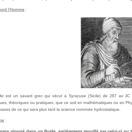
bord l’Homme
:
e est un savant grec qui vécut à Syracuse (Sicile) de 287 av JC 
iques, théoriques ou pratiques, que ce soit en mathématiques ou en Phys
s bases de ce qui sera plus tard la science nommée hydrostatique.
ipe
:
orps plongé dans un fluide, entièrement mouillé par celui-ci ou tr