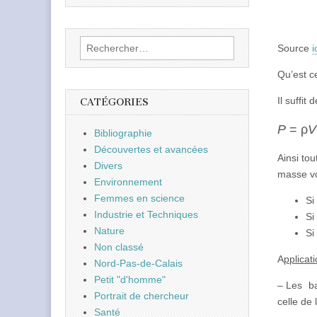
Rechercher :
Source
i
Qu’est c
Il suffit
CATÉGORIES
P
= ρ
V
Bibliographie
Découvertes et avancées
Ainsi to
Divers
masse vol
Environnement
Femmes en science
Si
Industrie et Techniques
Si
Nature
Si
Non classé
A
pplicat
Nord-Pas-de-Calais
Petit "d'homme"
– Les bat
Portrait de chercheur
celle de 
Santé