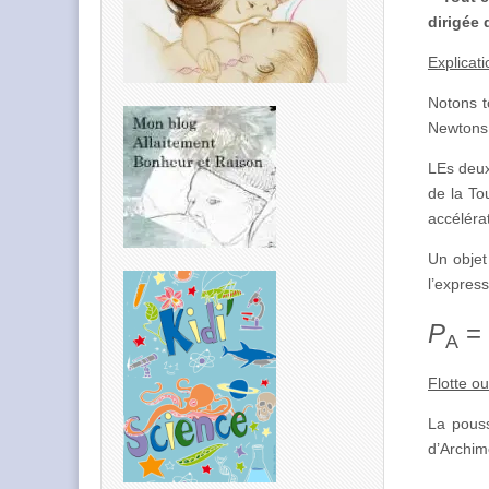
dirigée 
Explicat
Notons t
Newtons 
LEs deux
de la To
accéléra
Un objet
l’expres
P
= 
A
Flotte o
La pouss
d’Archimè