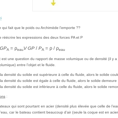
ci
e qui fait que le poids ou Archimède l’emporte ??
 de réécrire les expressions des deux forces PA et P
G
P
= ρ
V G
P
/
P
= ρ / ρ
A
eau
A
eau
ut est une question du rapport de masse volumique ou de densité (il y a 
umique) entre l’objet et le fluide.
 la densité du solide est supérieure à celle du fluide, alors le solide coul
 la densité du solide est égale à celle du fluide, alors le solide demeure 
 la densité du solide est inférieure à celle du fluide, alors le solide remo
ions
:
eaux qui sont pourtant en acier (densité plus élevée que celle de l’eau) 
l’eau, car le bateau contient beaucoup d’air (seule la coque est en acier