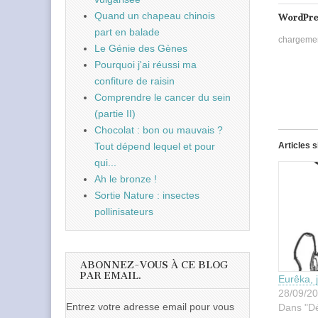
Quand un chapeau chinois
WordPre
part en balade
chargeme
Le Génie des Gènes
Pourquoi j'ai réussi ma
confiture de raisin
Comprendre le cancer du sein
(partie II)
Chocolat : bon ou mauvais ?
Tout dépend lequel et pour
Articles s
qui...
Ah le bronze !
Sortie Nature : insectes
pollinisateurs
ABONNEZ-VOUS À CE BLOG
PAR EMAIL.
Eurêka, j
28/09/2
Entrez votre adresse email pour vous
Dans "Dé