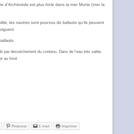
ée d’Archimède est plus forte dans la mer Morte (mer la
ité, les navires sont pourvus de ballasts qu’ils peuvent
aviguent
allasts.
 poids par dessèchement du contenu. Dans de l’eau très salée,
er au fond.
Pinterest
E-mail
Imprimer