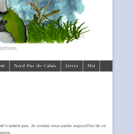
entions
ent
Nord-Pas-de-Calais
Livres
Moi
ël n’aident pas. Je voulais vous parler aujourd’hui de ce
geons.