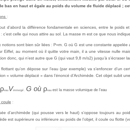
de bas en haut et égale au poids
du volume de fluide déplacé ; ce
ions
:
out d’abord la différence fondamentale en sciences, entre le poids e
: c’est celle qui nous attire au sol. La masse m est ce que nous indique
 notions sont bien sûr liées : P=m. G où G est une constante appelée 
ur Eiffel, au moment où il quitte votre main, il a une vitesse nulle ma
tion donc, qui n’est autre que G (qui vaut 9,8 m/s2) jusqu’à s’écraser 
 flottant qu’on dépose sur l’eau (par exemple) va s’enfoncer d’un ce
sion « volume déplacé » dans l’énoncé d’Archimède. Cet objet subit u
ρ
V
G où
ρ
est la masse volumique de l’eau
eau
immergé .
eau
u coule
:
ée d’archimède (qui pousse vers le haut) s’oppose toujours au poids d
de est supérieure ou inférieure au poids de l’objet, il coule ou flotte (vo