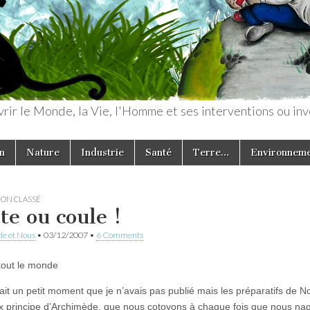
rir le Monde, la Vie, l'Homme et ses interventions ou inv
n
Nature
Industrie
Santé
Terre…
Environnem
ON CLASSÉ
te ou coule !
e et Nous
•
03/12/2007
•
6 Comments
tout le monde
ait un petit moment que je n’avais pas publié mais les préparatifs de No
x principe d’Archimède, que nous cotoyons à chaque fois que nous na