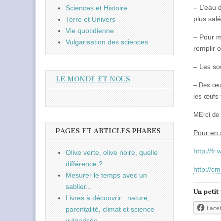
– L’eau 
Sciences et Histoire
plus salé
Terre et Univers
Vie quotidienne
– Pour ma
Vulgarisation des sciences
remplir o
– Les so
LE MONDE ET NOUS
– Des œuf
les œufs 
MErci de 
PAGES ET ARTICLES PHARES
Pour en 
http://f
Olive verte, olive noire, quelle
différence ?
http://c
Mesurer le temps avec un
sablier...
Un petit
Livres à découvrir : nature,
Face
parentalité, climat et science
vulgarisée