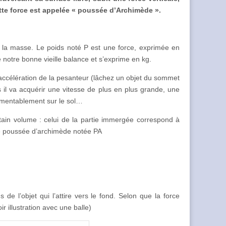
tte force est appelée « poussée d’Archimède ».
t la masse. Le poids noté P est une force, exprimée en
 notre bonne vieille balance et s’exprime en kg.
accélération de la pesanteur (lâchez un objet du sommet
is il va acquérir une vitesse de plus en plus grande, une
lamentablement sur le sol…
rtain volume : celui de la partie immergée correspond à
ne poussée d’archimède notée PA
e l’objet qui l’attire vers le fond. Selon que la force
ir illustration avec une balle)