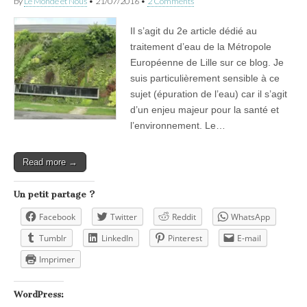
by
Le Monde et Nous
•
21/07/2016
•
2 Comments
Il s’agit du 2e article dédié au
traitement d’eau de la Métropole
Européenne de Lille sur ce blog. Je
suis particulièrement sensible à ce
sujet (épuration de l’eau) car il s’agit
d’un enjeu majeur pour la santé et
l’environnement. Le…
Read more →
Un petit partage ?
Facebook
Twitter
Reddit
WhatsApp
Tumblr
LinkedIn
Pinterest
E-mail
Imprimer
WordPress: