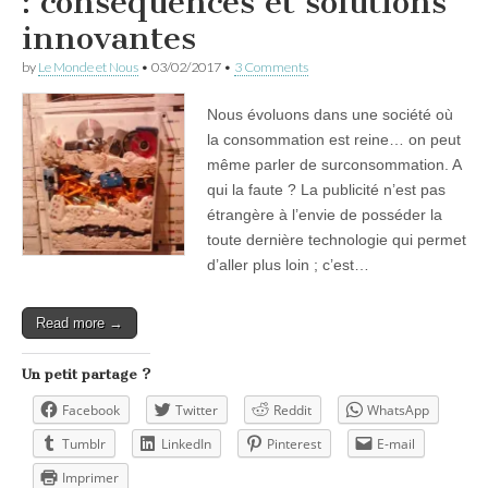
: conséquences et solutions
innovantes
by
Le Monde et Nous
•
03/02/2017
•
3 Comments
Nous évoluons dans une société où
la consommation est reine… on peut
même parler de surconsommation. A
qui la faute ? La publicité n’est pas
étrangère à l’envie de posséder la
toute dernière technologie qui permet
d’aller plus loin ; c’est…
Read more →
Un petit partage ?
Facebook
Twitter
Reddit
WhatsApp
Tumblr
LinkedIn
Pinterest
E-mail
Imprimer