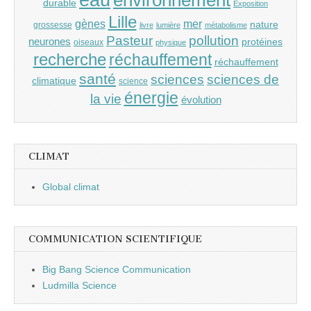
durable
Exposition
Lille
gènes
mer
nature
grossesse
livre
lumière
métabolisme
Pasteur
pollution
neurones
protéines
oiseaux
physique
recherche
réchauffement
réchauffement
santé
sciences
sciences de
climatique
science
énergie
la vie
évolution
CLIMAT
Global climat
COMMUNICATION SCIENTIFIQUE
Big Bang Science Communication
Ludmilla Science