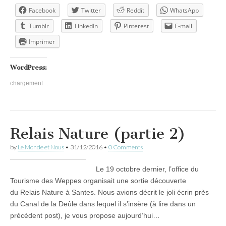
Facebook
Twitter
Reddit
WhatsApp
Tumblr
LinkedIn
Pinterest
E-mail
Imprimer
WordPress:
chargement…
Relais Nature (partie 2)
by
Le Monde et Nous
•
31/12/2016
•
0 Comments
Le 19 octobre dernier, l’office du
Tourisme des Weppes organisait une sortie découverte
du Relais Nature à Santes. Nous avions décrit le joli écrin près
du Canal de la Deûle dans lequel il s’insère (à lire dans un
précédent post), je vous propose aujourd’hui…