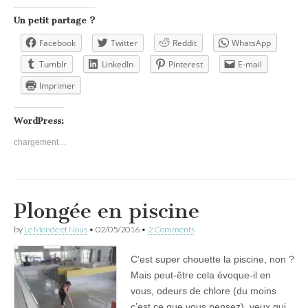
Un petit partage ?
Facebook
Twitter
Reddit
WhatsApp
Tumblr
LinkedIn
Pinterest
E-mail
Imprimer
WordPress:
chargement…
Plongée en piscine
by
Le Monde et Nous
•
02/05/2016
•
2 Comments
C’est super chouette la piscine, non ?
Mais peut-être cela évoque-il en
vous, odeurs de chlore (du moins
c’est ce que vous pensez), yeux qui