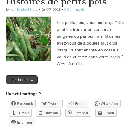
Histoires de petits pois
by
Le Monde et Nous
•
26/07/2018
•
0 Comments
Les petits pois, vous aimez ça ? On
peut les trouver en conserve,
surgelés ou parfois frais. Mais les
avez-vous déjà goûtés tout crus,
lorsqu’ils sont encore en cosse si
vous en cultivez dans votre jardin ?
C’est là qu’ils…
Read more →
Un petit partage ?
Facebook
Twitter
Reddit
WhatsApp
Tumblr
LinkedIn
Pinterest
E-mail
Imprimer