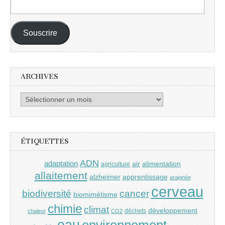
Adresse
e-
mail :
Souscrire
ARCHIVES
Archives
ÉTIQUETTES
ADN
adaptation
air
alimentation
agriculture
allaitement
alzheimer
apprentissage
araignée
cerveau
cancer
biodiversité
biomimétisme
chimie
climat
développement
déchets
chaleur
CO2
eau
environnement