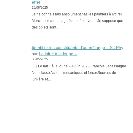
effet
18/08/2025
Je ne connaissais absolument pas les palmiers à ivoire!
Merci pour cette magnifique découverte! Je suppose que
des objets sont…
Identifier les constituants d’un mélange – Sc-Phy
sur
Le lait « à la loupe »
30/05/2025
[…] Le lait « à la loupe » 4 juin 2020 François Lacassaigne
Non classé Actions mécaniques et forcesSources de
lumière et…