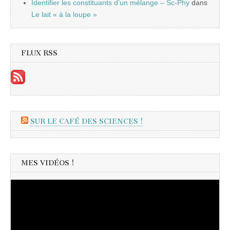
Identifier les constituants d’un mélange – Sc-Phy
dans
Le lait « à la loupe »
FLUX RSS
SUR LE CAFÉ DES SCIENCES !
MES VIDÉOS !
Lecteur
vidéo