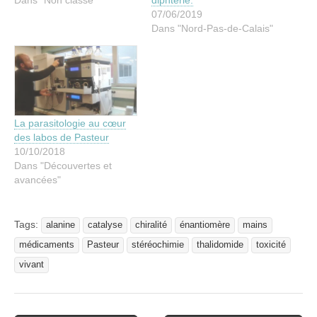
07/06/2019
Dans "Nord-Pas-de-Calais"
La parasitologie au cœur
des labos de Pasteur
10/10/2018
Dans "Découvertes et
avancées"
Tags:
alanine
catalyse
chiralité
énantiomère
mains
médicaments
Pasteur
stéréochimie
thalidomide
toxicité
vivant