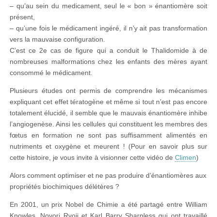
– qu’au sein du medicament, seul le « bon » énantiomère soit
présent,
– qu’une fois le médicament ingéré, il n’y ait pas transformation
vers la mauvaise configuration.
C’est ce 2e cas de figure qui a conduit le Thalidomide à de
nombreuses malformations chez les enfants des mères ayant
consommé le médicament.
Plusieurs études ont permis de comprendre les mécanismes
expliquant cet effet tératogène et même si tout n’est pas encore
totalement élucidé, il semble que le mauvais énantiomère inhibe
l’angiogenèse. Ainsi les cellules qui constituent les membres des
fœtus en formation ne sont pas suffisamment alimentés en
nutriments et oxygène et meurent ! (Pour en savoir plus sur
cette histoire, je vous invite à visionner cette vidéo de
Climen
)
Alors comment optimiser et ne pas produire d’énantiomères aux
propriétés biochimiques délétères ?
En 2001, un prix Nobel de Chimie a été partagé entre William
Knowles, Noyori Ryoji et Karl Barry Sharpless qui ont travaillé