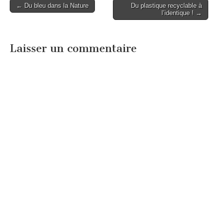
Post
← Du bleu dans la Nature
Du plastique recyclable à
l’identique ! →
navigation
Laisser un commentaire