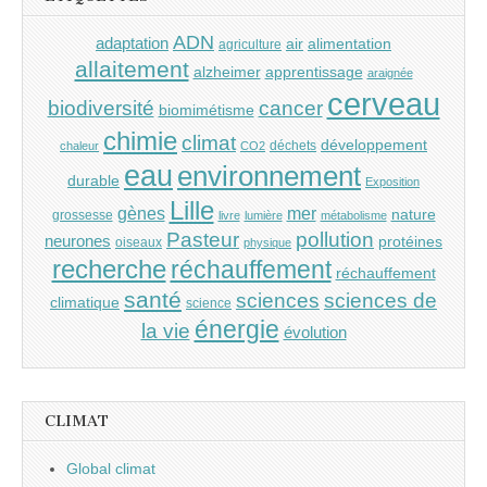
ADN
adaptation
air
alimentation
agriculture
allaitement
alzheimer
apprentissage
araignée
cerveau
cancer
biodiversité
biomimétisme
chimie
climat
développement
déchets
chaleur
CO2
eau
environnement
durable
Exposition
Lille
gènes
mer
nature
grossesse
livre
lumière
métabolisme
Pasteur
pollution
neurones
protéines
oiseaux
physique
recherche
réchauffement
réchauffement
santé
sciences
sciences de
climatique
science
énergie
la vie
évolution
CLIMAT
Global climat