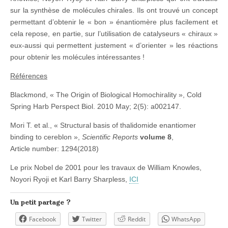
sur la synthèse de molécules chirales. Ils ont trouvé un concept
permettant d’obtenir le « bon » énantiomère plus facilement et
cela repose, en partie, sur l’utilisation de catalyseurs « chiraux »
eux-aussi qui permettent justement « d’orienter » les réactions
pour obtenir les molécules intéressantes !
Références
Blackmond, « The Origin of Biological Homochirality »,
Cold
Spring Harb Perspect Biol
. 2010 May; 2(5): a002147.
Mori T. et al., « Structural basis of thalidomide enantiomer
binding to cereblon »,
Scientific Reports
volume
8
,
Article number: 1294(2018)
Le prix Nobel de 2001 pour les travaux de William Knowles,
Noyori Ryoji et Karl Barry Sharpless,
ICI
Un petit partage ?
Facebook
Twitter
Reddit
WhatsApp