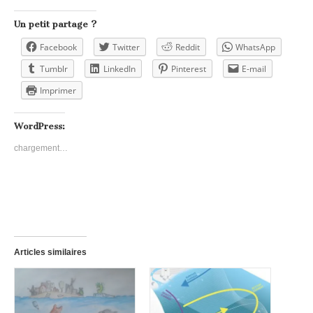
Un petit partage ?
Facebook
Twitter
Reddit
WhatsApp
Tumblr
LinkedIn
Pinterest
E-mail
Imprimer
WordPress:
chargement…
Articles similaires