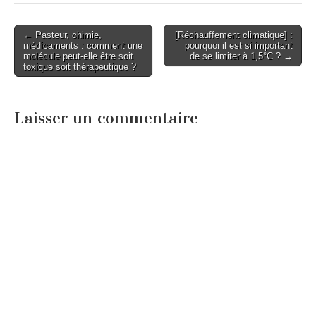
Post
← Pasteur, chimie,
[Réchauffement climatique] :
médicaments : comment une
pourquoi il est si important
navigation
molécule peut-elle être soit
de se limiter à 1,5°C ? →
toxique soit thérapeutique ?
Laisser un commentaire