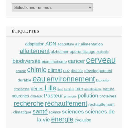
Archives
ÉTIQUETTES
ADN
adaptation
air
alimentation
agriculture
allaitement
alzheimer
apprentissage
araignée
cerveau
cancer
biodiversité
biomimétisme
chimie
climat
développement
déchets
chaleur
CO2
eau
environnement
durable
Exposition
Lille
gènes
mer
nature
grossesse
livre
lumière
métabolisme
Pasteur
pollution
neurones
protéines
oiseaux
physique
recherche
réchauffement
réchauffement
santé
sciences
sciences de
climatique
science
énergie
la vie
évolution