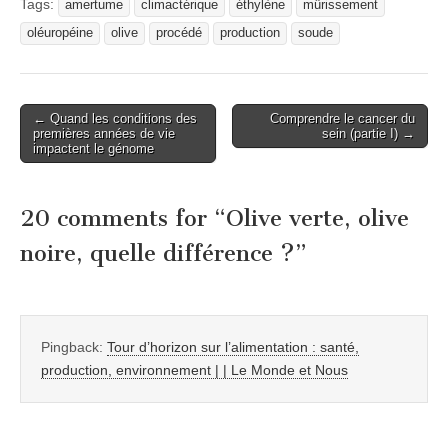
Tags:
amertume
climactérique
éthylène
mûrissement
oléuropéine
olive
procédé
production
soude
Post
← Quand les conditions des
Comprendre le cancer du
premières années de vie
sein (partie I) →
navigation
impactent le génome
20 comments for “
Olive verte, olive
noire, quelle différence ?
”
Pingback:
Tour d’horizon sur l’alimentation : santé,
production, environnement | | Le Monde et Nous