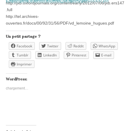
1.%20tesi%20Serena%20Muccilli,%20XXIII%20ciclo.pdf
Cliquer pour accéder à Olives_Chapter1.pdf
http://jxb.oxfordjournals.org/content/early/2012/07/06/jxb.ers147
.full
http://tel.archives-
ouvertes.fr/docs/00/92/31/56/PDF/vd_lemoine_hugues.pdf
Un petit partage ?
Facebook
Twitter
Reddit
WhatsApp
Tumblr
LinkedIn
Pinterest
E-mail
Imprimer
WordPress:
chargement…