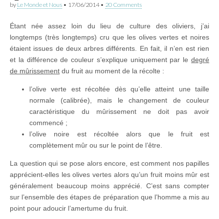
by
Le Monde et Nous
•
17/06/2014
•
20 Comments
Étant née assez loin du lieu de culture des oliviers, j’ai
longtemps (très longtemps) cru que les olives vertes et noires
étaient issues de deux arbres différents. En fait, il n’en est rien
et la différence de couleur s’explique uniquement par le
degré
de mûrissement
du fruit au moment de la récolte :
l’olive verte est récoltée dès qu’elle atteint une taille
normale (calibrée), mais le changement de couleur
caractéristique du mûrissement ne doit pas avoir
commencé ;
l’olive noire est récoltée alors que le fruit est
complètement mûr ou sur le point de l’être.
La question qui se pose alors encore, est comment nos papilles
apprécient-elles les olives vertes alors qu’un fruit moins mûr est
généralement beaucoup moins apprécié. C’est sans compter
sur l’ensemble des étapes de préparation que l’homme a mis au
point pour adoucir l’amertume du fruit.