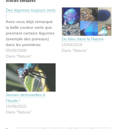
Articles similaires
Des légumes toujours verts
!
Avez-vous déjà remarqué
la belle couleur verte que
prennent certains légumes
(exemple des poireaux)
Du bleu dans la Nature
dans les premières
15/04/2018
minutes de leur cuisson à
05/09/2008
Dans "Nature"
l’eau bouillante ? Si l’on
Dans "Nature"
poursuit la cuisson, le vert
s’estompe et devient fade.
La cuisson à la vapeur
permet par contre de
maintenir de belles
couleurs à…
Jeunes demoiselles à
l’étude !
16/08/2015
Dans "Nature"