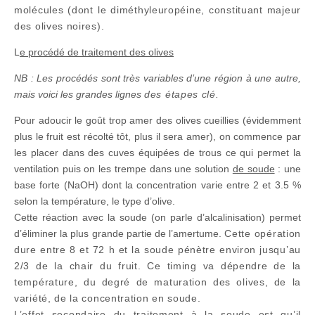
molécules (dont le diméthyleuropéine, constituant majeur
des olives noires).
L
e procédé de traitement des olives
NB : Les procédés sont très variables d’une région à une autre,
mais voici les grandes lignes
des étapes clé
.
Pour adoucir le goût trop amer des olives cueillies (évidemment
plus le fruit est récolté tôt, plus il sera amer), on commence par
les placer dans des cuves équipées de trous ce qui permet la
ventilation puis on les trempe dans une solution
de soude
: une
base forte (NaOH) dont la concentration varie entre 2 et 3.5 %
selon la température, le type d’olive.
Cette réaction avec la soude (on parle d’alcalinisation) permet
d’éliminer la plus grande partie de l’amertume.
Cette opération
dure entre 8 et 72 h et la soude pénètre environ jusqu’au
2/3 de la chair du fruit. Ce timing va dépendre de la
température, du degré de maturation des olives, de la
variété, de la concentration en soude.
L’effet secondaire du traitement à la soude est qu’il