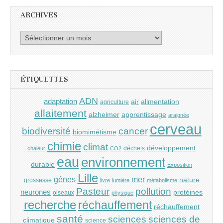
ARCHIVES
Archives
ÉTIQUETTES
ADN
adaptation
air
alimentation
agriculture
allaitement
alzheimer
apprentissage
araignée
cerveau
cancer
biodiversité
biomimétisme
chimie
climat
développement
déchets
chaleur
CO2
eau
environnement
durable
Exposition
Lille
gènes
mer
nature
grossesse
livre
lumière
métabolisme
Pasteur
pollution
neurones
protéines
oiseaux
physique
recherche
réchauffement
réchauffement
santé
sciences
sciences de
climatique
science