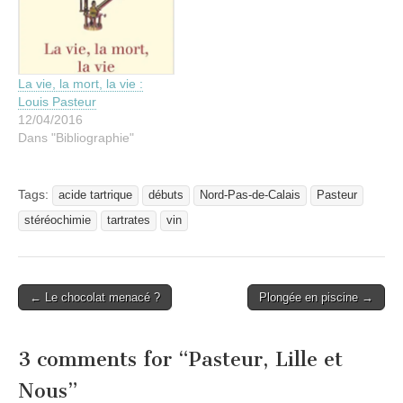
La vie, la mort, la vie :
Louis Pasteur
12/04/2016
Dans "Bibliographie"
Tags:
acide tartrique
débuts
Nord-Pas-de-Calais
Pasteur
stéréochimie
tartrates
vin
Post
← Le chocolat menacé ?
Plongée en piscine →
navigation
3 comments for “
Pasteur, Lille et
Nous
”