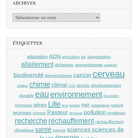
ARCHIVES
Archives
ÉTIQUETTES
ADN
adaptation
air
alimentation
agriculture
allaitement
alzheimer
apprentissage
araignée
cerveau
cancer
biodiversité
biomimétisme
chimie
climat
développement
déchets
chaleur
CO2
eau
environnement
durable
Exposition
Lille
gènes
mer
nature
grossesse
livre
lumière
métabolisme
Pasteur
pollution
neurones
protéines
oiseaux
physique
recherche
réchauffement
réchauffement
santé
sciences
sciences de
climatique
science
énergie