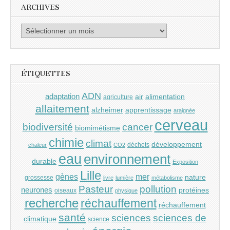
ARCHIVES
Archives
ÉTIQUETTES
ADN
adaptation
air
alimentation
agriculture
allaitement
alzheimer
apprentissage
araignée
cerveau
cancer
biodiversité
biomimétisme
chimie
climat
développement
déchets
chaleur
CO2
eau
environnement
durable
Exposition
Lille
gènes
mer
nature
grossesse
livre
lumière
métabolisme
Pasteur
pollution
neurones
protéines
oiseaux
physique
recherche
réchauffement
réchauffement
santé
sciences
sciences de
climatique
science