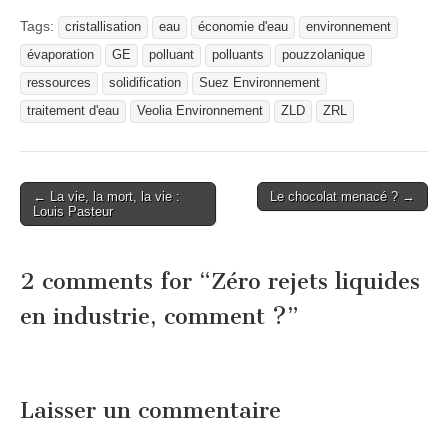
Tags:
cristallisation
eau
économie d'eau
environnement
évaporation
GE
polluant
polluants
pouzzolanique
ressources
solidification
Suez Environnement
traitement d'eau
Veolia Environnement
ZLD
ZRL
Post
← La vie, la mort, la vie :
Le chocolat menacé ? →
Louis Pasteur
navigation
2 comments for “
Zéro rejets liquides
en industrie, comment ?
”
Laisser un commentaire