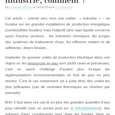
industrie, comment ?
by
Le Monde et Nous
•
16/04/2016
•
2 Comments
Cet article – orienté vers mon vrai métier » industrie » – se
focalise sur les grandes installations de production énergétique
(combustibles fossiles) mais l’objectif zéro rejet liquide concerne
aussi d’autres secteurs : les industries chimiques, les purges
des systèmes de traitements d’eau, les effluents miniers et de
raffineries, divers lixiviats…
Implanter de grosses unités de production électrique dans une
région où les
ressources en eau
sont plutôt rares et précieuses,
c’est un sacré challenge d’autant plus lorsque les
réglementations environnementales se font de plus en plus
strictes. C’est le cas notamment (et à juste titre) des unités les
plus polluantes (cas de centrales thermiques au charbon par
exemple).
Bref, il faut dans ces cas-là en plus des grandes quantités d’eau
pour refroidir (voir un ancien post sur
le refroidissement
), des
volumes d’eau conséquents pour laver les fumées dans un