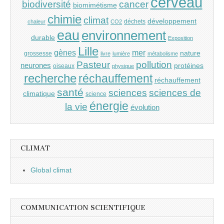
cerveau
cancer
biodiversité
biomimétisme
chimie
climat
développement
déchets
chaleur
CO2
eau
environnement
durable
Exposition
Lille
gènes
mer
nature
grossesse
livre
lumière
métabolisme
Pasteur
pollution
neurones
protéines
oiseaux
physique
recherche
réchauffement
réchauffement
santé
sciences
sciences de
climatique
science
énergie
la vie
évolution
CLIMAT
Global climat
COMMUNICATION SCIENTIFIQUE