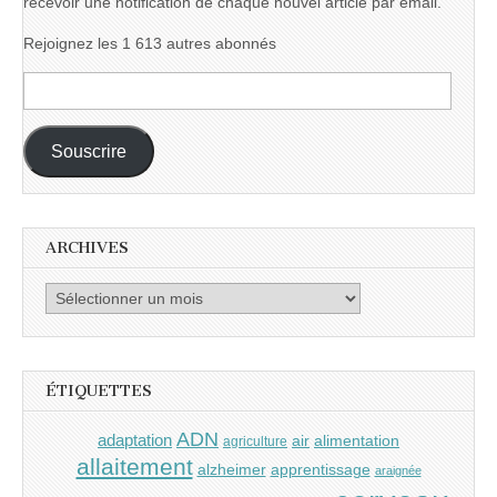
recevoir une notification de chaque nouvel article par email.
Rejoignez les 1 613 autres abonnés
Adresse
e-
mail :
Souscrire
ARCHIVES
Archives
ÉTIQUETTES
ADN
adaptation
air
alimentation
agriculture
allaitement
alzheimer
apprentissage
araignée