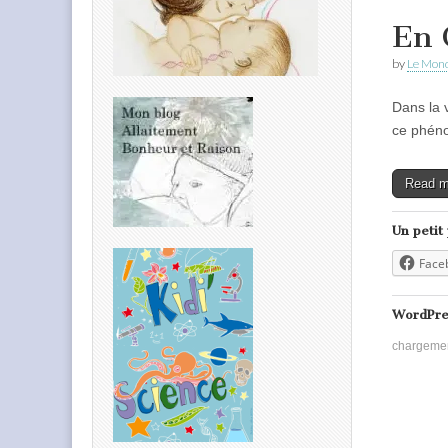
En 
by
Le Mond
Dans la 
ce phéno
Read 
Un petit
Face
WordPre
chargeme