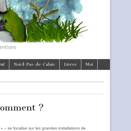
entions
ent
Nord-Pas-de-Calais
Livres
Moi
, comment ?
 » – se focalise sur les grandes installations de