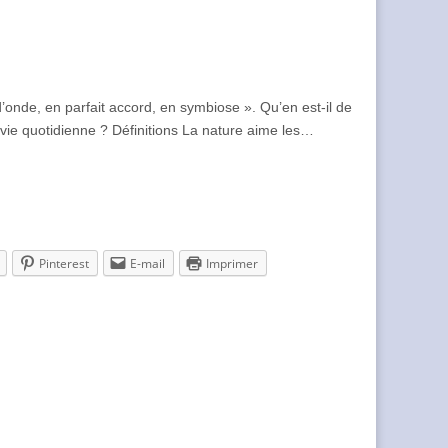
’onde, en parfait accord, en symbiose ». Qu’en est-il de
e quotidienne ? Définitions La nature aime les…
Pinterest
E-mail
Imprimer