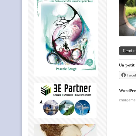
Read 
Un petit
Face
WordPre
chargeme