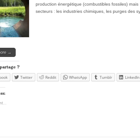
production énergétique (combustibles fossiles) mais l’
secteurs : les industries chimiques, les purges des
more →
 partage ?
book
Twitter
Reddit
WhatsApp
Tumblr
LinkedIn
ss:
nt…