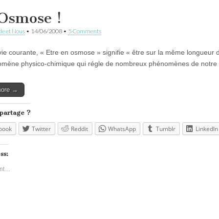
Osmose !
e et Nous
•
14/06/2008
•
5 Comments
vie courante, « Etre en osmose » signifie « être sur la même longueur d
mène physico-chimique qui régle de nombreux phénomènes de notre vi
more →
 partage ?
book
Twitter
Reddit
WhatsApp
Tumblr
LinkedIn
ss:
nt…