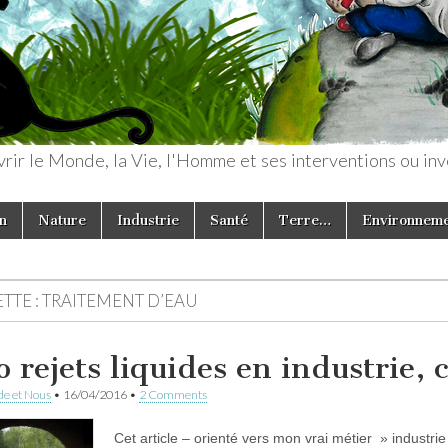
rir le Monde, la Vie, l'Homme et ses interventions ou inv
n
Nature
Industrie
Santé
Terre…
Environnem
TTE :
TRAITEMENT D’EAU
o rejets liquides en industrie
e et Nous
•
16/04/2016
•
2 Comments
Cet article – orienté vers mon vrai métier » industrie