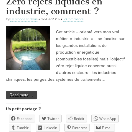
Zéro rejets liquides en
industrie, comment ?
by
Le Monde et Nous
•
16/04/2016
•
2 Comments
Cet article – orienté vers mon vrai
métier » industrie » – se focalise sur
les grandes installations de
production énergétique
(combustibles fossiles) mais l’objectif
zéro rejet liquide concerne aussi
d’autres secteurs : les industries
chimiques, les purges des systèmes de traitements…
Read more →
Un petit partage ?
Facebook
Twitter
Reddit
WhatsApp
Tumblr
LinkedIn
Pinterest
E-mail