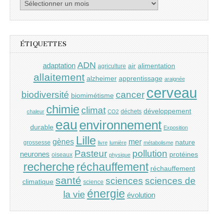
Archives
ÉTIQUETTES
ADN
adaptation
air
alimentation
agriculture
allaitement
alzheimer
apprentissage
araignée
cerveau
cancer
biodiversité
biomimétisme
chimie
climat
développement
déchets
chaleur
CO2
eau
environnement
durable
Exposition
Lille
gènes
mer
nature
grossesse
livre
lumière
métabolisme
Pasteur
pollution
neurones
protéines
oiseaux
physique
recherche
réchauffement
réchauffement
santé
sciences
sciences de
climatique
science
énergie
la vie
évolution