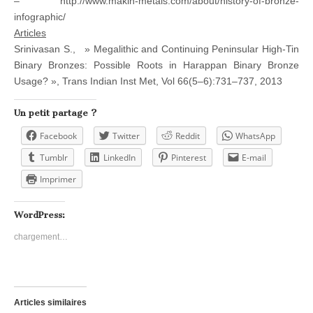
– http://www.makin-metals.com/about/history-of-bronze-
infographic/
Articles
Srinivasan S., » Megalithic and Continuing Peninsular High-Tin
Binary Bronzes: Possible Roots in Harappan Binary Bronze
Usage? », Trans Indian Inst Met, Vol 66(5–6):731–737, 2013
Un petit partage ?
Facebook
Twitter
Reddit
WhatsApp
Tumblr
LinkedIn
Pinterest
E-mail
Imprimer
WordPress:
chargement…
Articles similaires