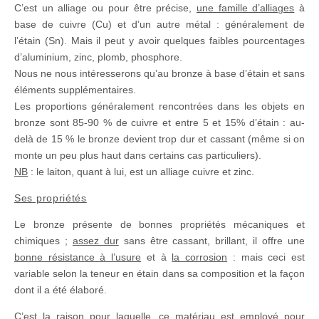
C’est un alliage ou pour être précise,
une famille d’alliages
à
base de cuivre (Cu) et d’un autre métal : généralement de
l’étain (Sn). Mais il peut y avoir quelques faibles pourcentages
d’aluminium, zinc, plomb, phosphore.
Nous ne nous intéresserons qu’au bronze à base d’étain et sans
éléments supplémentaires.
Les proportions généralement rencontrées dans les objets en
bronze sont 85-90 % de cuivre et entre 5 et 15% d’étain : au-
delà de 15 % le bronze devient trop dur et cassant (même si on
monte un peu plus haut dans certains cas particuliers).
NB
: le laiton, quant à lui, est un alliage cuivre et zinc.
Ses propriétés
Le bronze présente de bonnes propriétés mécaniques et
chimiques ;
assez dur
sans être cassant, brillant, il offre une
bonne résistance à l’usure
et à
la corrosion
: mais ceci est
variable selon la teneur en étain dans sa composition et la façon
dont il a été élaboré.
C’est la raison pour laquelle, ce matériau est employé pour