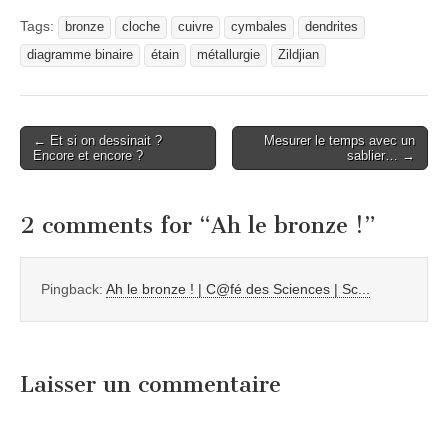
Tags:
bronze
cloche
cuivre
cymbales
dendrites
diagramme binaire
étain
métallurgie
Zildjian
Post
← Et si on dessinait ?
Mesurer le temps avec un
Encore et encore ?
sablier… →
navigation
2 comments for “
Ah le bronze !
”
Pingback:
Ah le bronze ! | C@fé des Sciences | Sc...
Laisser un commentaire