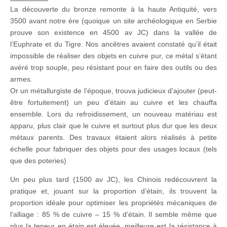
La découverte du bronze remonte à la haute Antiquité, vers
3500 avant notre ère (quoique un site archéologique en Serbie
prouve son existence en 4500 av JC) dans la vallée de
l’Euphrate et du Tigre. Nos ancêtres avaient constaté qu’il était
impossible de réaliser des objets en cuivre pur, ce métal s’étant
avéré trop souple, peu résistant pour en faire des outils ou des
armes.
Or un métallurgiste de l’époque, trouva judicieux d’ajouter (peut-
être fortuitement) un peu d’étain au cuivre et les chauffa
ensemble. Lors du refroidissement, un nouveau matériau est
apparu, plus clair que le cuivre et surtout plus dur que les deux
métaux parents. Des travaux étaient alors réalisés à petite
échelle pour fabriquer des objets pour des usages locaux (tels
que des poteries)
Un peu plus tard (1500 av JC), les Chinois redécouvrent la
pratique et, jouant sur la proportion d’étain, ils trouvent la
proportion idéale pour optimiser les propriétés mécaniques de
l’alliage : 85 % de cuivre – 15 % d’étain. Il semble même que
plus la teneur en étain est élevée, meilleure est la résistance à