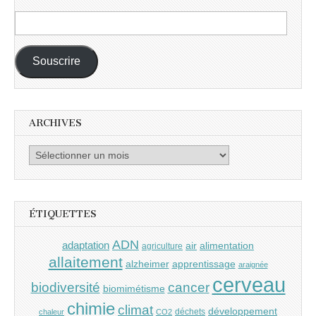
Adresse
e-
mail :
Souscrire
ARCHIVES
Archives
ÉTIQUETTES
ADN
adaptation
air
alimentation
agriculture
allaitement
alzheimer
apprentissage
araignée
cerveau
cancer
biodiversité
biomimétisme
chimie
climat
développement
déchets
chaleur
CO2