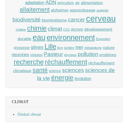
ADN
adaptation
air
alimentation
agriculture
allaitement
alzheimer
apprentissage
araignée
cerveau
cancer
biodiversité
biomimétisme
chimie
climat
développement
déchets
chaleur
CO2
eau
environnement
durable
Exposition
Lille
gènes
mer
nature
grossesse
livre
lumière
métabolisme
Pasteur
pollution
neurones
protéines
oiseaux
physique
recherche
réchauffement
réchauffement
santé
sciences
sciences de
climatique
science
énergie
la vie
évolution
CLIMAT
Global climat