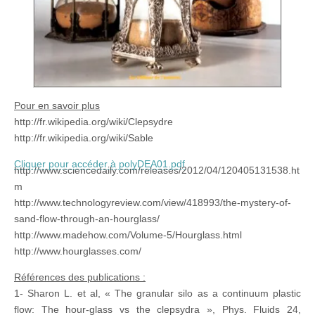
Pour en savoir plus
http://fr.wikipedia.org/wiki/Clepsydre
http://fr.wikipedia.org/wiki/Sable
Cliquer pour accéder à polyDEA01.pdf
http://www.sciencedaily.com/releases/2012/04/120405131538.ht
m
http://www.technologyreview.com/view/418993/the-mystery-of-
sand-flow-through-an-hourglass/
http://www.madehow.com/Volume-5/Hourglass.html
http://www.hourglasses.com/
Références des publications :
1- Sharon L. et al, « The granular silo as a continuum plastic
flow: The hour-glass vs the clepsydra », Phys. Fluids 24,