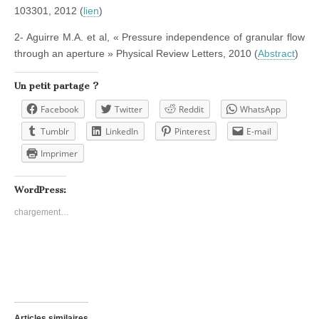
103301, 2012 (
lien
)
2- Aguirre M.A. et al, « Pressure independence of granular flow
through an aperture » Physical Review Letters, 2010 (
Abstract
)
Un petit partage ?
Facebook
Twitter
Reddit
WhatsApp
Tumblr
LinkedIn
Pinterest
E-mail
Imprimer
WordPress:
chargement…
Articles similaires