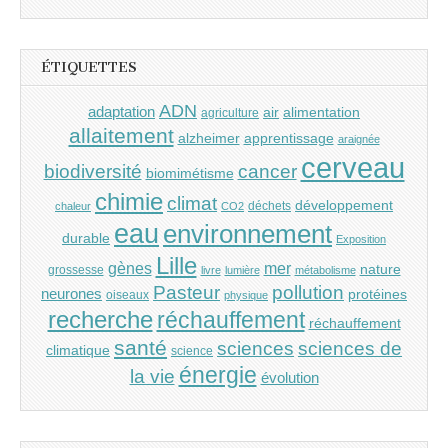
ÉTIQUETTES
ADN
adaptation
air
alimentation
agriculture
allaitement
alzheimer
apprentissage
araignée
cerveau
cancer
biodiversité
biomimétisme
chimie
climat
développement
déchets
chaleur
CO2
eau
environnement
durable
Exposition
Lille
gènes
mer
nature
grossesse
livre
lumière
métabolisme
Pasteur
pollution
neurones
protéines
oiseaux
physique
recherche
réchauffement
réchauffement
santé
sciences
sciences de
climatique
science
énergie
la vie
évolution