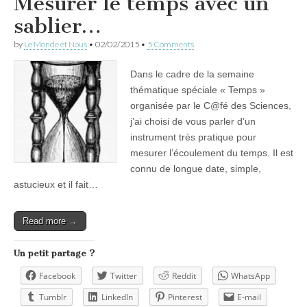
Mesurer le temps avec un
sablier…
by
Le Monde et Nous
•
02/02/2015
•
5 Comments
Dans le cadre de la semaine
thématique spéciale « Temps »
organisée par le C@fé des Sciences,
j’ai choisi de vous parler d’un
instrument très pratique pour
mesurer l’écoulement du temps. Il est
connu de longue date, simple,
astucieux et il fait…
Read more →
Un petit partage ?
Facebook
Twitter
Reddit
WhatsApp
Tumblr
LinkedIn
Pinterest
E-mail