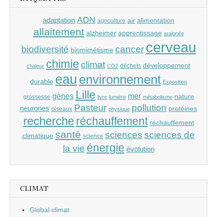
ADN
adaptation
air
alimentation
agriculture
allaitement
alzheimer
apprentissage
araignée
cerveau
cancer
biodiversité
biomimétisme
chimie
climat
développement
déchets
chaleur
CO2
eau
environnement
durable
Exposition
Lille
gènes
mer
nature
grossesse
livre
lumière
métabolisme
Pasteur
pollution
neurones
protéines
oiseaux
physique
recherche
réchauffement
réchauffement
santé
sciences
sciences de
climatique
science
énergie
la vie
évolution
CLIMAT
Global climat