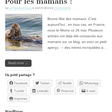
Pour les mamans !
by
Le Monde et Nous
•
26/05/2024
•
0 Comments
Bonne fête des mamans. C’est
aujourd’hui ; en tous cas, en France,
nous le fêtons ce 26 mai. Plusieurs
articles ont déjà été consacrés aux
mamans sur ce blog, en voici un petit
aperçu : – des mères incroyables à…
Read more →
Un petit partage ?
Facebook
Twitter
Reddit
WhatsApp
Tumblr
LinkedIn
Pinterest
E-mail
Imprimer
WordPress: