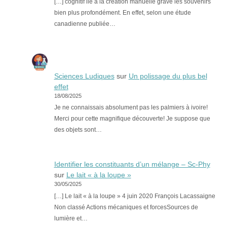
[…] cognitif lié à la création manuelle grave les souvenirs
bien plus profondément. En effet, selon une étude
canadienne publiée…
Sciences Ludiques
sur
Un polissage du plus bel
effet
18/08/2025
Je ne connaissais absolument pas les palmiers à ivoire!
Merci pour cette magnifique découverte! Je suppose que
des objets sont…
Identifier les constituants d’un mélange – Sc-Phy
sur
Le lait « à la loupe »
30/05/2025
[…] Le lait « à la loupe » 4 juin 2020 François Lacassaigne
Non classé Actions mécaniques et forcesSources de
lumière et…