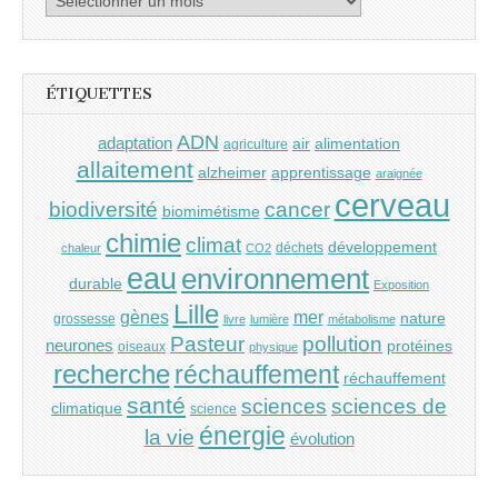
ÉTIQUETTES
ADN
adaptation
air
alimentation
agriculture
allaitement
alzheimer
apprentissage
araignée
cerveau
cancer
biodiversité
biomimétisme
chimie
climat
développement
déchets
chaleur
CO2
eau
environnement
durable
Exposition
Lille
gènes
mer
nature
grossesse
livre
lumière
métabolisme
Pasteur
pollution
neurones
protéines
oiseaux
physique
recherche
réchauffement
réchauffement
santé
sciences
sciences de
climatique
science
énergie
la vie
évolution