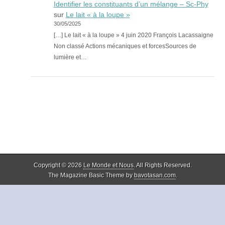
Identifier les constituants d’un mélange – Sc-Phy
sur
Le lait « à la loupe »
30/05/2025
[…] Le lait « à la loupe » 4 juin 2020 François Lacassaigne
Non classé Actions mécaniques et forcesSources de
lumière et…
Copyright © 2026
Le Monde et Nous
. All Rights Reserved.
The Magazine Basic Theme by
bavotasan.com
.