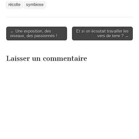
récolte
symbiose
Post
← Une exposition, des
Et si on écoutait travailler les
oiseaux, des passionnés !
vers de terre ? →
navigation
Laisser un commentaire