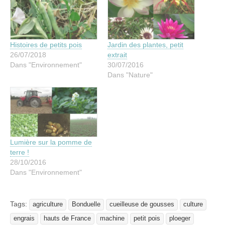
Histoires de petits pois
Jardin des plantes, petit
26/07/2018
extrait
Dans "Environnement"
30/07/2016
Dans "Nature"
Lumière sur la pomme de
terre !
28/10/2016
Dans "Environnement"
Tags:
agriculture
Bonduelle
cueilleuse de gousses
culture
engrais
hauts de France
machine
petit pois
ploeger