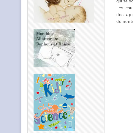
qui se d
Les cou
des app
démontr