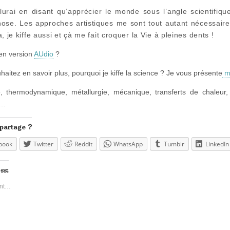
lurai en disant qu’apprécier le monde sous l’angle scientifique
hose. Les approches artistiques me sont tout autant nécessaires
a, je kiffe aussi et çà me fait croquer la Vie à pleines dents !
en version
AUdio
?
haitez en savoir plus, pourquoi je kiffe la science ? Je vous présente
mo
, thermodynamique, métallurgie, mécanique, transferts de chaleur,
 …
 partage ?
book
Twitter
Reddit
WhatsApp
Tumblr
LinkedIn
ss:
nt…