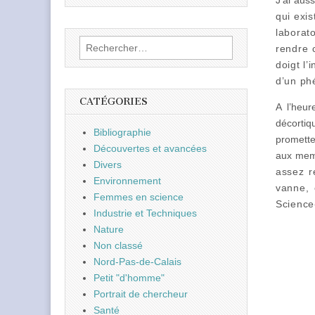
J’ai aus
qui exi
laborat
Rechercher :
rendre
doigt l
d’un phé
CATÉGORIES
A l’heur
décortiq
Bibliographie
promette
Découvertes et avancées
aux mem
Divers
assez r
Environnement
vanne, 
Femmes en science
Science
Industrie et Techniques
Nature
Non classé
Nord-Pas-de-Calais
Petit "d'homme"
Portrait de chercheur
Santé