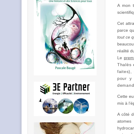
A mon t
scientif
Cet attr
parce qu
tout ce q
beaucoup
réalité d
Le
premi
Thalès 
faites)
pour y 
demandé
Cette eu
mis à l’
A côté d
atomes e
hydrocar