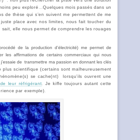
s!) : non plus rechercher la piste vers une solution
du moins peu exploré…Quelques mois passés dans un
 ans de thèse qui s’en suivent me permettent de me
juste place avec nos limites, nous fait toucher du
on sait, elle nous permet de comprendre les rouages
rocédé de la production d’électricité) me permet de
ier les affirmations de certains commerciaux qui nous
, j’essaie de transmettre ma passion en donnant les clés
le plus scientifique (certains sont malheureusement
phénomène(s) se cache(nt) lorsqu’ils ouvrent une
de leur réfrigérant
. Je kiffe toujours autant cette
érience par exemple).