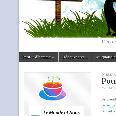
Découv
Skip
Main
Petit « d’homme »
Découvertes…
Au quotidie
to
menu
content
DIVERS
,
VU
Pour
by
Le Mond
Je prend
Science
le ciel 