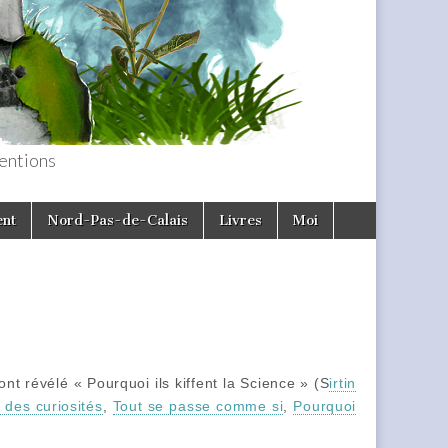
entions
ent
Nord-Pas-de-Calais
Livres
Moi
ont révélé « Pourquoi ils kiffent la Science »
(S
irtin
 des curiosités
,
Tout se passe comme si
,
Pourquoi