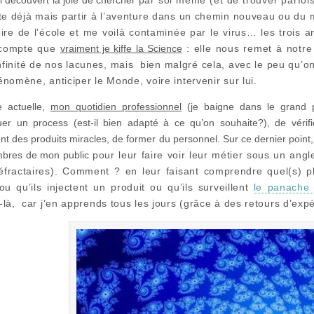
si découvert la joie de chercher
par soi même
(et de trouver parfoi
ste déjà mais partir à l’aventure dans un chemin nouveau ou 
oire de l’école et me voilà contaminée par le virus… les trois
 compte que
vraiment je kiffe la Science
: elle nous remet à notre 
’infinité de nos lacunes, mais bien malgré cela, avec le peu qu’
nomène, anticiper le Monde, voire intervenir sur lui.
e actuelle,
mon quotidien professionnel
(je baigne dans le grand p
uer un process (est-il bien adapté à ce qu’on souhaite?), de vérif
nt des produits miracles, de former du personnel. Sur ce dernier point
bres de mon public
pour leur faire voir leur métier sous un ang
éfractaires). Comment ?
en leur faisant comprendre quel(s) 
ou qu’ils injectent un produit ou qu’ils surveillent
le panache 
-là, car j’en apprends tous les jours (grâce à des retours d’exp