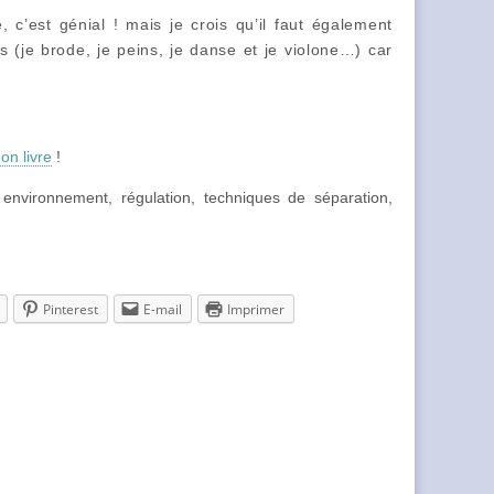
, c’est génial ! mais je crois qu’il faut également
 (je brode, je peins, je danse et je violone…) car
n livre
!
 environnement, régulation, techniques de séparation,
Pinterest
E-mail
Imprimer