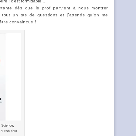
oure ! c’est formidable …
ertante dès que le prof parvient à nous montrer
 tout un tas de questions et j’attends qu’on me
’être convaincue !
 Science,
Nourish Your