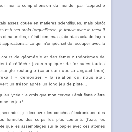
our moi la compréhension du monde, par l’approche
étais assez douée en matières scientifiques, mais plutôt
nts et à ses profs
(orgueilleuse, je trouve avec le recul !!
et naturelles, c’était bien, mais j’abordais cela de façon
 d’applications… ce qui m’empêchait de recouper avec la
 cours de
géométrie et des fameux théorèmes de
ient à réfléchir (sans appliquer de formules toutes
triangle rectangle (celui qui nous arrangeait bien)
réka ! « démontrer » la relation qui nous était
vert un trésor après un long jeu de piste…
au lycée : je crois que mon cerveau était flatté d’être
omme un jeu !
e seconde : je découvre les couches électroniques des
es formules des corps les plus courants (l’eau, les
pte que les assemblages sur le papier avec ces atomes