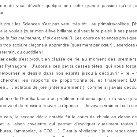
our de vous dévoiler quelque peu cette grande passion qu’est p
ique…
ait pour les Sciences n’est pas venu très tôt : au primaire/collège, j’
e je voulais jouer mon élève brillante qui veut faire plaisir à ses pare
ue je fuis maintenant, si si c’est vrai !)
. Les cours de sciences physiques 
 trop scolaire : leçons à apprendre (quasiment par cœur) , exercices
u terrain, du quotidien !
er déclic
s’est produit
en classe de 4e au moment des premiers
et Pythagore ! J’adorais ces petits casses têtes, qui nous força
, retourner le dessin dans nos esprits jusqu’à découvrir « le » 
chercher les rapports de proportionnalité, et finalement EU
e… J’éclatais de joie (intérieurement!), comme si j’avais décou
phorie de l’Eurêka face à un problème mathématique, m’a suivie jusqu’
épreuve et de réussir à trouver la réponse… Je voyais vraiment cela c
e cela, le
second déclic
notable fut le cours de chimie en classe d
t la liaison covalente qui permet d’expliquer quasiment toutes l
bures, l’ammoniac, le CO2 …). C’est la révélation : je me rends com