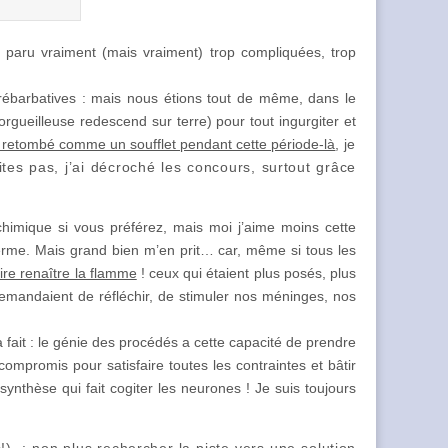
paru vraiment (mais vraiment) trop compliquées, trop
rébarbatives : mais nous étions tout de même, dans le
’orgueilleuse redescend sur terre) pour tout ingurgiter et
t retombé comme un soufflet pendant cette période-là
,
je
ites pas, j’ai décroché les concours, surtout grâce
imique si vous préférez, mais moi j’aime moins cette
erme. Mais grand bien m’en prit… car, même si tous les
aire renaître la flamme
! ceux qui étaient plus posés, plus
demandaient de réfléchir, de stimuler nos méninges, nos
 fait : le génie des procédés a cette capacité de prendre
ompromis pour satisfaire toutes les contraintes et bâtir
ynthèse qui fait cogiter les neurones ! Je suis toujours