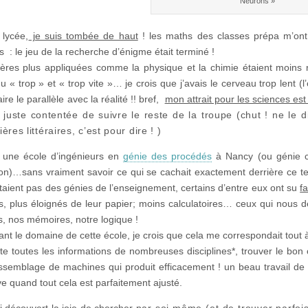
Neurons »
 lycée,
je suis tombée de haut
! les maths des classes prépa m’ont 
s : le jeu de la recherche d’énigme était terminé !
ères plus appliquées comme la physique et la chimie étaient moins 
 « trop » et « trop vite »… je crois que j’avais le cerveau trop lent (l
aire le parallèle avec la réalité !! bref,
mon attrait pour les sciences es
 juste contentée de suivre le reste de la troupe (chut ! ne le d
ères littéraires, c’est pour dire ! )
e une école d’ingénieurs en
génie des procédés
à Nancy (ou génie ch
on)…sans vraiment savoir ce qui se cachait exactement derrière ce t
étaient pas des génies de l’enseignement, certains d’entre eux ont su
f
ts, plus éloignés de leur papier; moins calculatoires… ceux qui nous 
, nos mémoires, notre logique !
nt le domaine de cette école, je crois que cela me correspondait tout à
e toutes les informations de nombreuses disciplines*, trouver le bon c
ssemblage de machines qui produit efficacement ! un beau travail de s
ve quand tout cela est parfaitement ajusté.