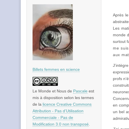
Après le
abstraite
Les mati
monde du
surtout f
me suis
aux mati
J’intègr
Billets femmes en science
expressi
profs n’
construi
Le Monde et Nous
de
Pascale
est
neurones
mis à disposition selon les termes
Concerna
de la
licence Creative Commons
en compt
Attribution - Pas d’Utilisation
un bel a
Commerciale - Pas de
admirati
Modification 3.0 non transposé
.