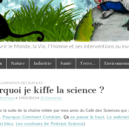
rir le Monde, la Vie, l'Homme et ses interventions ou inv
n
Nature
Industrie
Santé
Terre…
Environnem
LGARISATION DES SCIENCES
quoi je kiffe la science ?
e et Nous
•
15/05/2013
•
10 Comments
s la suite de la chaîne initiée par mes amis du Café des Sciences
qui 
,
Pourquoi Comment Combien
,
Çà
se passe là haut
,
Le webinet
est bleu
,
Les coulisses de Podcast Science
)