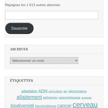
Rejoignez les 1 613 autres abonnés
Adresse
e-
mail :
Souscrire
ARCHIVES
Archives
ÉTIQUETTES
ADN
adaptation
air
alimentation
agriculture
allaitement
alzheimer
apprentissage
araignée
cerveau
cancer
biodiversité
biomimétisme