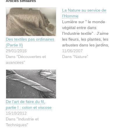
Articles similaires
La Nature au service de
l’Homme
Lumière sur " le monde
végétal entre dans
l'Industrie textile" . J'aime
les fleurs, les plantes, les
Des textiles pas ordinaires
arbustes dans les jardins,
(Partie II)
parcs, forêts, campagnes
11/06/2007
29/01/2016
... Il y a tant à dire sur le
Dans "Nature"
Dans "Découvertes et
règne végétal : la beauté
avancées"
des formes, l'harmonie des
couleurs, la diversité et la
déclinaison des verts,…
De l’art de faire du fil,
partie I : coton et viscose
15/10/2012
Dans "Industrie et
Techniques"