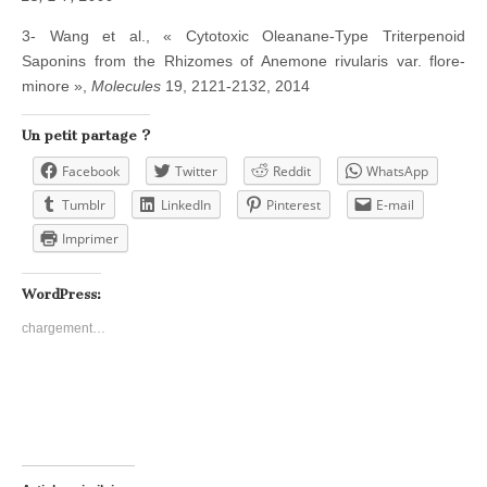
3- Wang et al., « Cytotoxic Oleanane-Type Triterpenoid
Saponins from the Rhizomes of Anemone rivularis var. flore-
minore »,
Molecules
19, 2121-2132, 2014
Un petit partage ?
Facebook
Twitter
Reddit
WhatsApp
Tumblr
LinkedIn
Pinterest
E-mail
Imprimer
WordPress:
chargement…