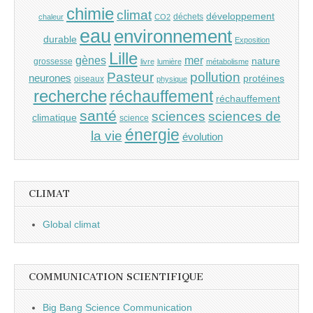
chimie
climat
développement
déchets
chaleur
CO2
eau
environnement
durable
Exposition
Lille
gènes
mer
nature
grossesse
livre
lumière
métabolisme
Pasteur
pollution
neurones
protéines
oiseaux
physique
recherche
réchauffement
réchauffement
santé
sciences
sciences de
climatique
science
énergie
la vie
évolution
CLIMAT
Global climat
COMMUNICATION SCIENTIFIQUE
Big Bang Science Communication