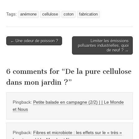
Tags:
anémone
cellulose
coton
fabrication
Post
← Une odeur de poisson ?
Limiter les émissions
polluantes industrielles, quoi
navigation
de neuf ? →
6 comments for “
De la pure cellulose
dans mon jardin ?
”
Pingback:
Petite balade en campagne (2/2) | | Le Monde
et Nous
Pingback:
Fibres et microbiote : les effets sur le « très »