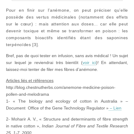
Pour en finir sur l’anémone, on peut préciser qu’elle
possède des vertus médicinales (notamment des effets
sur le cœur) : mais attention aux doses… car elle peut
devenir toxique et même se transformer en poison : les
composants bioactifs identifiés étant des saponines
terpénoïdes [3].
Bref, pas de quoi tester en infusion, sans avis médical ! Un sujet
sur lequel je reviendrai très bientôt (
voir ici
)! En attendant,
laissez-moi tenter de filer mes fibres d’anémone.
Articles liés et références
http://blog.chestnutherbs.com/anemone-medicine-poison-
pollen-and-melodrama
1- « The biology and ecology of cotton in Australia » –
Document Office of the Gene Technology Regulator »
– Lien
2- Moharir A. V., « Structure and determinants of fibre strength
in native cotton »,
Indian Journal of Fibre and Textile Research
25, 1-7, 2000