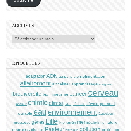
Souscrire
ARCHIVES
Archives
ÉTIQUETTES
ADN
adaptation
air
alimentation
agriculture
allaitement
alzheimer
apprentissage
araignée
cerveau
cancer
biodiversité
biomimétisme
chimie
climat
développement
déchets
chaleur
CO2
eau
environnement
durable
Exposition
Lille
gènes
mer
nature
grossesse
livre
lumière
métabolisme
Pasteur
pollution
neurones
protéines
oiseaux
physique