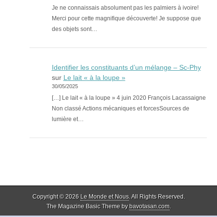
Je ne connaissais absolument pas les palmiers à ivoire!
Merci pour cette magnifique découverte! Je suppose que
des objets sont…
Identifier les constituants d’un mélange – Sc-Phy
sur
Le lait « à la loupe »
30/05/2025
[…] Le lait « à la loupe » 4 juin 2020 François Lacassaigne
Non classé Actions mécaniques et forcesSources de
lumière et…
Copyright © 2026
Le Monde et Nous
. All Rights Reserved.
The Magazine Basic Theme by
bavotasan.com
.