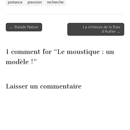
portance
pression
recherche
Post
← Balade Nature
La richesse de la Baie
d’Authie →
navigation
1 comment for “
Le moustique : un
modèle !
”
Laisser un commentaire