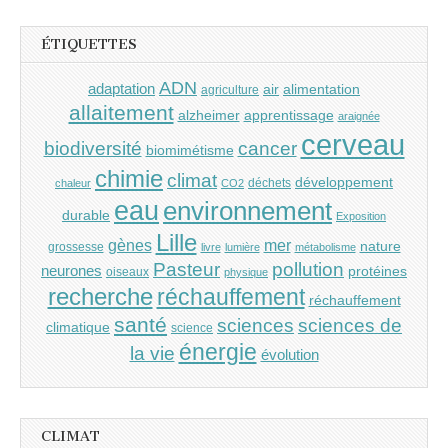
ÉTIQUETTES
ADN
adaptation
air
alimentation
agriculture
allaitement
alzheimer
apprentissage
araignée
cerveau
cancer
biodiversité
biomimétisme
chimie
climat
développement
déchets
chaleur
CO2
eau
environnement
durable
Exposition
Lille
gènes
mer
nature
grossesse
livre
lumière
métabolisme
Pasteur
pollution
neurones
protéines
oiseaux
physique
recherche
réchauffement
réchauffement
santé
sciences
sciences de
climatique
science
énergie
la vie
évolution
CLIMAT