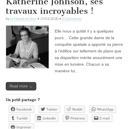
Katherine Johnson, ses
travaux incroyables !
by
Le Monde et Nous
•
27/02/2020
•
0 Comments
Elle nous a quitté il y a quelques
jours… Cette grande dame de la
conquête spatiale a apporté sa pierre
à l’édifice sur tellement de plans que
sa disparition mérite assurément une
mise en lumière. Chacun a sa
manière lui…
Read more →
Un petit partage ?
Facebook
Twitter
Reddit
WhatsApp
Tumblr
LinkedIn
Pinterest
E-mail
Imprimer