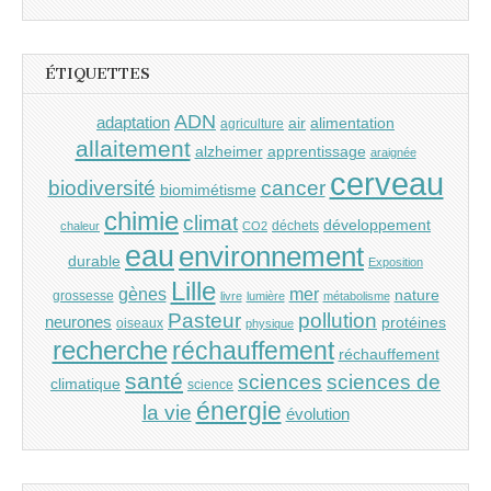
ÉTIQUETTES
ADN
adaptation
air
alimentation
agriculture
allaitement
alzheimer
apprentissage
araignée
cerveau
cancer
biodiversité
biomimétisme
chimie
climat
développement
déchets
chaleur
CO2
eau
environnement
durable
Exposition
Lille
gènes
mer
nature
grossesse
livre
lumière
métabolisme
Pasteur
pollution
neurones
protéines
oiseaux
physique
recherche
réchauffement
réchauffement
santé
sciences
sciences de
climatique
science
énergie
la vie
évolution