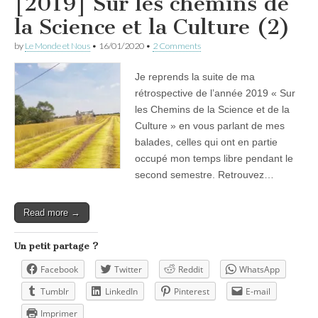
[2019] Sur les chemins de
la Science et la Culture (2)
by
Le Monde et Nous
•
16/01/2020
•
2 Comments
Je reprends la suite de ma
rétrospective de l’année 2019 « Sur
les Chemins de la Science et de la
Culture » en vous parlant de mes
balades, celles qui ont en partie
occupé mon temps libre pendant le
second semestre. Retrouvez…
Read more →
Un petit partage ?
Facebook
Twitter
Reddit
WhatsApp
Tumblr
LinkedIn
Pinterest
E-mail
Imprimer