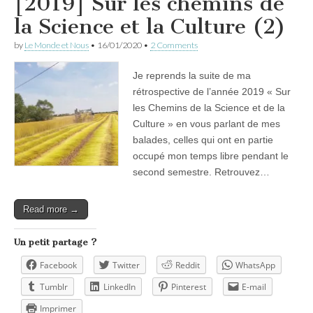
[2019] Sur les chemins de
la Science et la Culture (2)
by
Le Monde et Nous
•
16/01/2020
•
2 Comments
Je reprends la suite de ma
rétrospective de l’année 2019 « Sur
les Chemins de la Science et de la
Culture » en vous parlant de mes
balades, celles qui ont en partie
occupé mon temps libre pendant le
second semestre. Retrouvez…
Read more →
Un petit partage ?
Facebook
Twitter
Reddit
WhatsApp
Tumblr
LinkedIn
Pinterest
E-mail
Imprimer