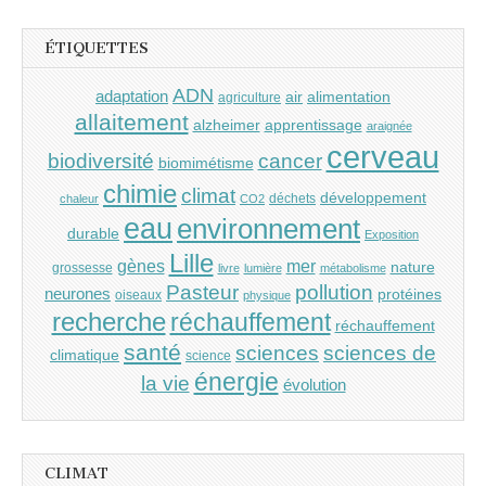
ÉTIQUETTES
ADN
adaptation
air
alimentation
agriculture
allaitement
alzheimer
apprentissage
araignée
cerveau
cancer
biodiversité
biomimétisme
chimie
climat
développement
déchets
chaleur
CO2
eau
environnement
durable
Exposition
Lille
gènes
mer
nature
grossesse
livre
lumière
métabolisme
Pasteur
pollution
neurones
protéines
oiseaux
physique
recherche
réchauffement
réchauffement
santé
sciences
sciences de
climatique
science
énergie
la vie
évolution
CLIMAT