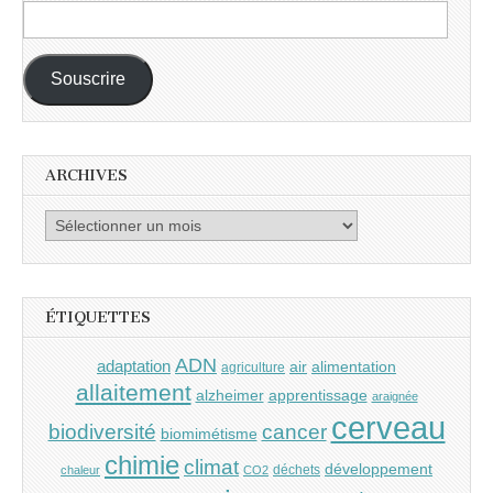
Adresse
e-
mail :
Souscrire
ARCHIVES
Archives
ÉTIQUETTES
ADN
adaptation
air
alimentation
agriculture
allaitement
alzheimer
apprentissage
araignée
cerveau
cancer
biodiversité
biomimétisme
chimie
climat
développement
déchets
chaleur
CO2