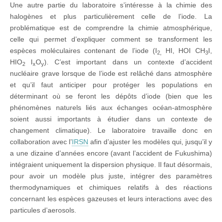
Une autre partie du laboratoire s’intéresse à la chimie des
halogènes et plus particulièrement celle de l’iode. La
problématique est de comprendre la chimie atmosphérique,
celle qui permet d’expliquer comment se transforment les
espèces moléculaires contenant de l’iode (I
HI, HOI CH
I,
2,
3
HIO
I
O
). C’est important dans un contexte d’accident
2
x
y
nucléaire grave lorsque de l’iode est relâché dans atmosphère
et qu’il faut anticiper pour protéger les populations en
déterminant où se feront les dépôts d’iode (bien que les
phénomènes naturels liés aux échanges océan-atmosphère
soient aussi importants à étudier dans un contexte de
changement climatique). Le laboratoire travaille donc en
collaboration avec l’
IRSN
afin d’ajuster les modèles qui, jusqu’il y
a une dizaine d’années encore (avant l’accident de Fukushima)
intégraient uniquement la dispersion physique. Il faut désormais,
pour avoir un modèle plus juste, intégrer des paramètres
thermodynamiques et chimiques relatifs à des réactions
concernant les espèces gazeuses et leurs interactions avec des
particules d’aerosols.