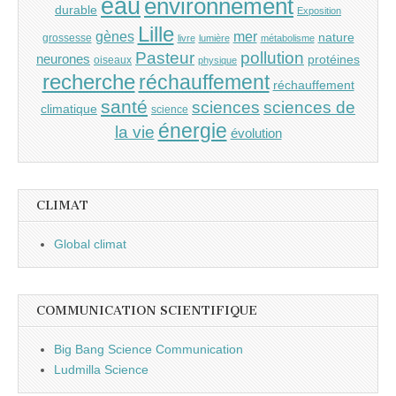
eau
environnement
durable
Exposition
Lille
gènes
mer
nature
grossesse
livre
lumière
métabolisme
Pasteur
pollution
neurones
protéines
oiseaux
physique
recherche
réchauffement
réchauffement
santé
sciences
sciences de
climatique
science
énergie
la vie
évolution
CLIMAT
Global climat
COMMUNICATION SCIENTIFIQUE
Big Bang Science Communication
Ludmilla Science