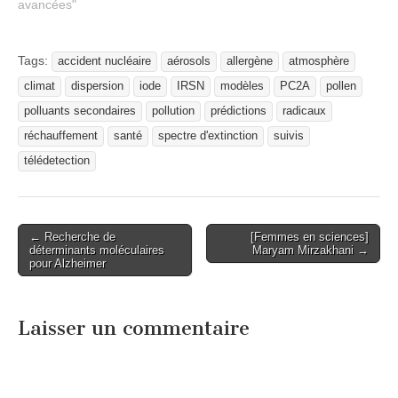
avancées"
Tags:
accident nucléaire
aérosols
allergène
atmosphère
climat
dispersion
iode
IRSN
modèles
PC2A
pollen
polluants secondaires
pollution
prédictions
radicaux
réchauffement
santé
spectre d'extinction
suivis
télédetection
Post
← Recherche de
[Femmes en sciences]
déterminants moléculaires
Maryam Mirzakhani →
navigation
pour Alzheimer
Laisser un commentaire