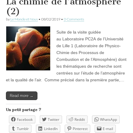
La chimie de l’atmosphère
(2)
by
Le Monde et Nous
•
08/02/2019
•
0 Comments
Suite de la visite guidée
au Laboratoire PC2A de l’Université
de Lille 1 (Laboratoire de Physico-
Chimie des Processus de
Combustion et de l’Atmosphère) dont
les thématiques de recherche sont
centrées sur l’étude de l’atmosphère
et la qualité de l’air. Comme précisé dans la première partie,…
Read more →
Un petit partage ?
Facebook
Twitter
Reddit
WhatsApp
Tumblr
LinkedIn
Pinterest
E-mail