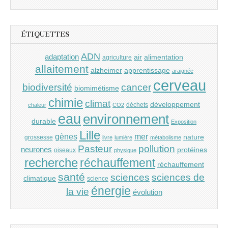
ÉTIQUETTES
ADN
adaptation
air
alimentation
agriculture
allaitement
alzheimer
apprentissage
araignée
cerveau
cancer
biodiversité
biomimétisme
chimie
climat
développement
déchets
chaleur
CO2
eau
environnement
durable
Exposition
Lille
gènes
mer
nature
grossesse
livre
lumière
métabolisme
Pasteur
pollution
neurones
protéines
oiseaux
physique
recherche
réchauffement
réchauffement
santé
sciences
sciences de
climatique
science
énergie
la vie
évolution