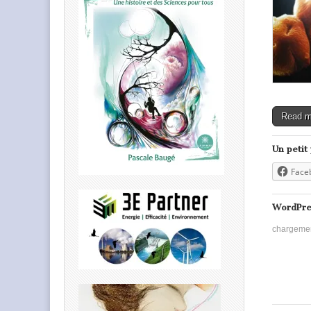
Read 
Un petit
Face
WordPre
chargeme