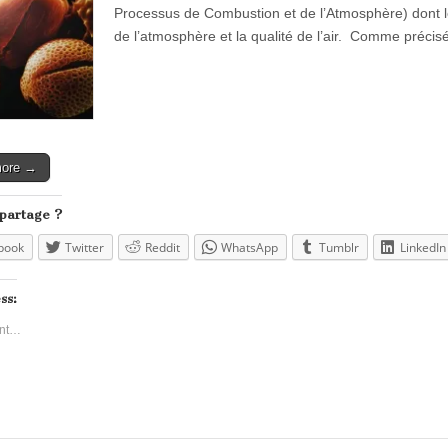
Processus de Combustion et de l’Atmosphère) dont l
de l’atmosphère et la qualité de l’air. Comme précis
more →
 partage ?
book
Twitter
Reddit
WhatsApp
Tumblr
LinkedIn
ss:
nt…