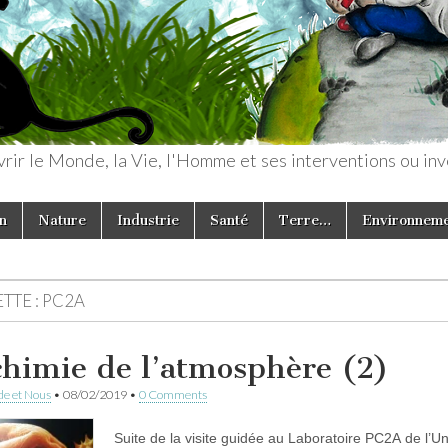
rir le Monde, la Vie, l'Homme et ses interventions ou inv
n
Nature
Industrie
Santé
Terre…
Environnem
TTE :
PC2A
chimie de l’atmosphère (2)
e et Nous
•
08/02/2019
•
0 Comments
Suite de la visite guidée au Laboratoire PC2A de l’Un