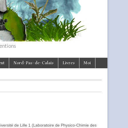
entions
ent
Nord-Pas-de-Calais
Livres
Moi
iversité de Lille 1 (Laboratoire de Physico-Chimie des