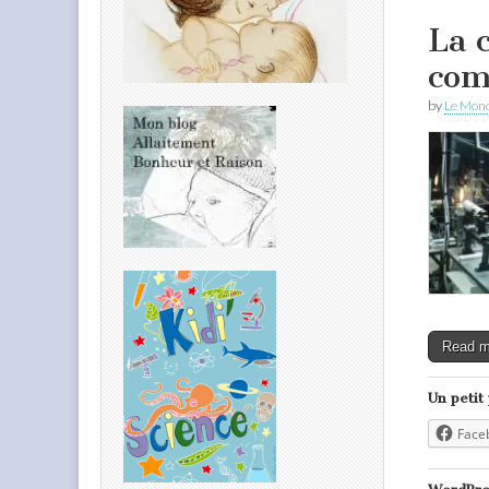
La 
com
by
Le Mond
Read 
Un petit
Face