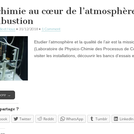
chimie au cœur de l’atmosphère
bustion
e et Nous
•
31/12/2018
•
1 Comment
Etudier l’atmosphère et la qualité de l’air est la miss
(Laboratoire de Physico-Chimie des Processus de Com
visiter les installations, découvrir les bancs d’essai
more →
 partage ?
book
Twitter
Reddit
WhatsApp
Tumblr
LinkedIn