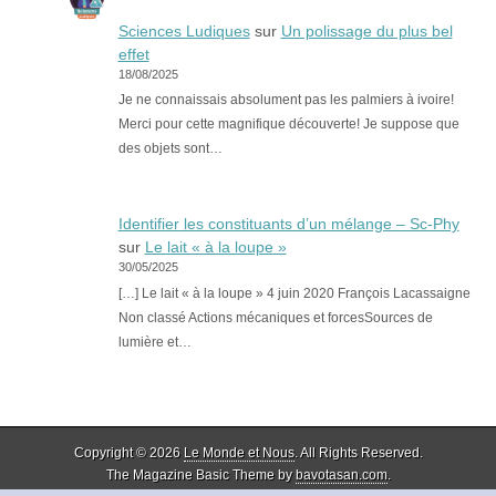
Sciences Ludiques
sur
Un polissage du plus bel
effet
18/08/2025
Je ne connaissais absolument pas les palmiers à ivoire!
Merci pour cette magnifique découverte! Je suppose que
des objets sont…
Identifier les constituants d’un mélange – Sc-Phy
sur
Le lait « à la loupe »
30/05/2025
[…] Le lait « à la loupe » 4 juin 2020 François Lacassaigne
Non classé Actions mécaniques et forcesSources de
lumière et…
Copyright © 2026
Le Monde et Nous
. All Rights Reserved.
The Magazine Basic Theme by
bavotasan.com
.