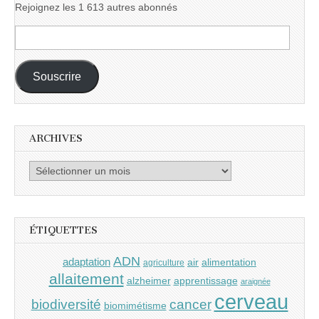
Rejoignez les 1 613 autres abonnés
Adresse
e-
mail :
Souscrire
ARCHIVES
Archives
ÉTIQUETTES
ADN
adaptation
air
alimentation
agriculture
allaitement
alzheimer
apprentissage
araignée
cerveau
cancer
biodiversité
biomimétisme