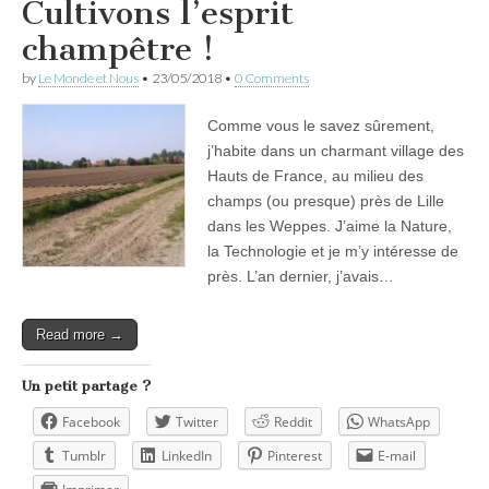
Cultivons l’esprit
champêtre !
by
Le Monde et Nous
•
23/05/2018
•
0 Comments
Comme vous le savez sûrement,
j’habite dans un charmant village des
Hauts de France, au milieu des
champs (ou presque) près de Lille
dans les Weppes. J’aime la Nature,
la Technologie et je m’y intéresse de
près. L’an dernier, j’avais…
Read more →
Un petit partage ?
Facebook
Twitter
Reddit
WhatsApp
Tumblr
LinkedIn
Pinterest
E-mail