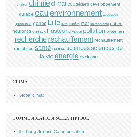
chimie
climat
développement
déchets
chaleur
CO2
eau
environnement
durable
Exposition
Lille
gènes
mer
nature
grossesse
livre
lumière
métabolisme
Pasteur
pollution
neurones
protéines
oiseaux
physique
recherche
réchauffement
réchauffement
santé
sciences
sciences de
climatique
science
énergie
la vie
évolution
CLIMAT
Global climat
COMMUNICATION SCIENTIFIQUE
Big Bang Science Communication