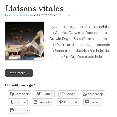
Liaisons vitales
by
Le Monde et Nous
•
19/02/2020
•
0 Comments
Il y a quelques jours, je vous parlais
de Charles Darwin, à l’occasion du
Darwin Day… Sa célèbre « théorie
de l’évolution » est souvent résumée
de façon très réductrice à « la loi du
plus fort ! ». Or, c’est plutôt la loi…
Read more →
Un petit partage ?
Facebook
Twitter
Reddit
WhatsApp
Tumblr
LinkedIn
Pinterest
E-mail
Imprimer