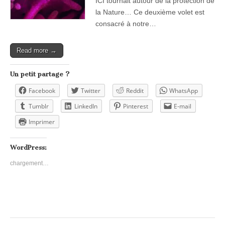
ICI tournait autour de la protection de
la Nature… Ce deuxième volet est
consacré à notre…
Read more →
Un petit partage ?
Facebook
Twitter
Reddit
WhatsApp
Tumblr
LinkedIn
Pinterest
E-mail
Imprimer
WordPress:
chargement…