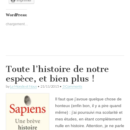
Imprimer
WordPress:
chargement…
Toute l’histoire de notre
espèce, et bien plus !
by
Le Monde et Nous
•
21/11/2015
•
3 Comments
Il faut que j’avoue quelque chose de
honteux (enfin bon, il y a pire quand
même) : j’ai poursuivi ma scolarité et
mes études, en étant complètement
nulle en histoire. Attention, je ne parle