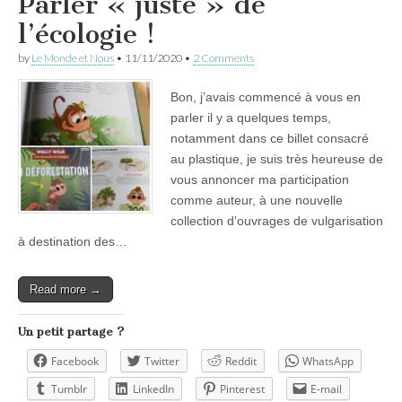
Parler « juste » de
l’écologie !
by
Le Monde et Nous
•
11/11/2020
•
2 Comments
Bon, j’avais commencé à vous en
parler il y a quelques temps,
notamment dans ce billet consacré
au plastique, je suis très heureuse de
vous annoncer ma participation
comme auteur, à une nouvelle
collection d’ouvrages de vulgarisation
à destination des…
Read more →
Un petit partage ?
Facebook
Twitter
Reddit
WhatsApp
Tumblr
LinkedIn
Pinterest
E-mail