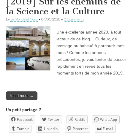
[2019] Sur les chemins de
la Science et la Culture
by
Le Monde et Nous
•
04/01/2020
•
0 Comments
Une excellente année 2020, à tout
lecteur de ce blog… Curieux, de
passage ou habitué à parcourir mes
mots ! Comme les années
précédentes, je vais tenter de passer
rapidement en revue tous les
moments forts de mon année 2019.
…
Read more →
Un petit partage ?
Facebook
Twitter
Reddit
WhatsApp
Tumblr
LinkedIn
Pinterest
E-mail