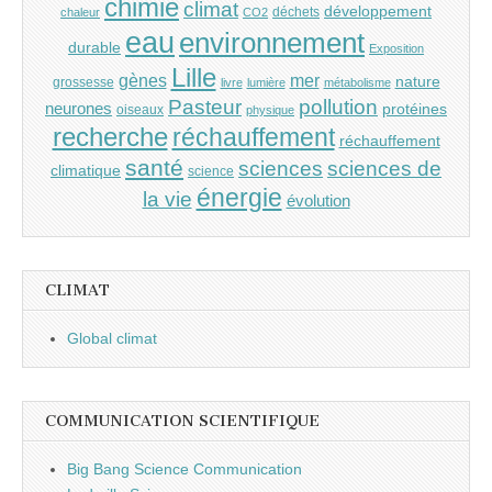
chimie
climat
développement
déchets
chaleur
CO2
eau
environnement
durable
Exposition
Lille
gènes
mer
nature
grossesse
livre
lumière
métabolisme
Pasteur
pollution
neurones
protéines
oiseaux
physique
recherche
réchauffement
réchauffement
santé
sciences
sciences de
climatique
science
énergie
la vie
évolution
CLIMAT
Global climat
COMMUNICATION SCIENTIFIQUE
Big Bang Science Communication