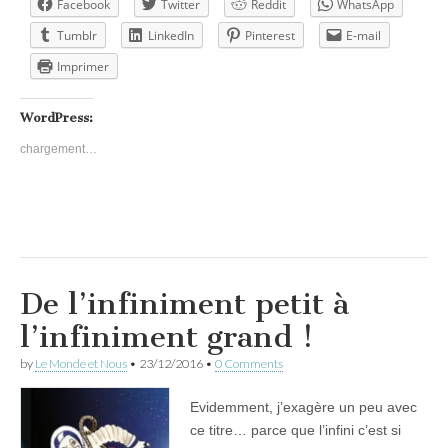
Facebook
Twitter
Reddit
WhatsApp
Tumblr
LinkedIn
Pinterest
E-mail
Imprimer
WordPress:
chargement…
De l’infiniment petit à
l’infiniment grand !
by
Le Monde et Nous
•
23/12/2016
•
0 Comments
Evidemment, j’exagère un peu avec
ce titre… parce que l’infini c’est si