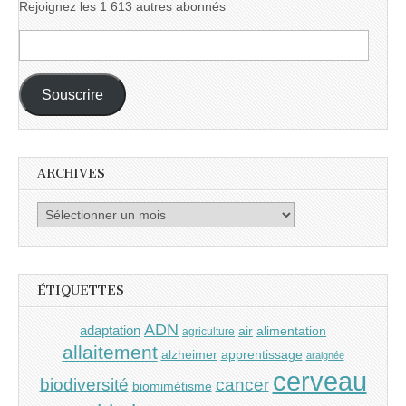
Rejoignez les 1 613 autres abonnés
Adresse
e-
mail :
Souscrire
ARCHIVES
Archives
ÉTIQUETTES
ADN
adaptation
air
alimentation
agriculture
allaitement
alzheimer
apprentissage
araignée
cerveau
cancer
biodiversité
biomimétisme