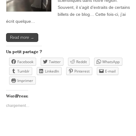
scientifiques dans notre région.
Souvent, il s’agit d’extraits de certains
billets de ce blog… Cette fois-ci, j’ai
écrit quelque…
Read more →
Un petit partage ?
Facebook
Twitter
Reddit
WhatsApp
Tumblr
LinkedIn
Pinterest
E-mail
Imprimer
WordPress:
chargement…