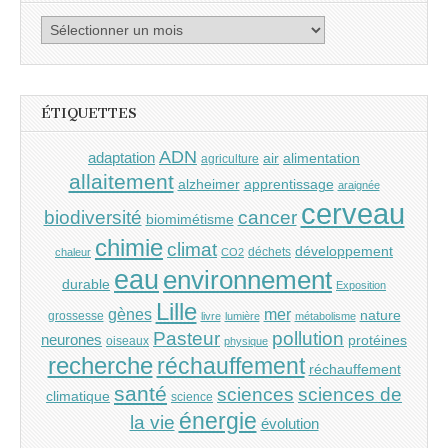
Archives
ÉTIQUETTES
ADN
adaptation
air
alimentation
agriculture
allaitement
alzheimer
apprentissage
araignée
cerveau
cancer
biodiversité
biomimétisme
chimie
climat
développement
déchets
chaleur
CO2
eau
environnement
durable
Exposition
Lille
gènes
mer
nature
grossesse
livre
lumière
métabolisme
Pasteur
pollution
neurones
protéines
oiseaux
physique
recherche
réchauffement
réchauffement
santé
sciences
sciences de
climatique
science
énergie
la vie
évolution