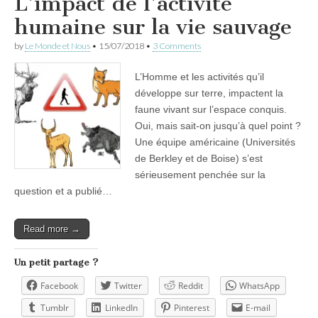
L’impact de l’activité
humaine sur la vie sauvage
by
Le Monde et Nous
•
15/07/2018
•
3 Comments
L’Homme et les activités qu’il
développe sur terre, impactent la
faune vivant sur l’espace conquis.
Oui, mais sait-on jusqu’à quel point ?
Une équipe américaine (Universités
de Berkley et de Boise) s’est
sérieusement penchée sur la
question et a publié…
Read more →
Un petit partage ?
Facebook
Twitter
Reddit
WhatsApp
Tumblr
LinkedIn
Pinterest
E-mail