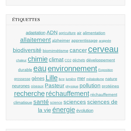
ÉTIQUETTES
ADN
adaptation
air
alimentation
agriculture
allaitement
alzheimer
apprentissage
araignée
cerveau
cancer
biodiversité
biomimétisme
chimie
climat
développement
déchets
chaleur
CO2
eau
environnement
durable
Exposition
Lille
gènes
mer
nature
grossesse
livre
lumière
métabolisme
Pasteur
pollution
neurones
protéines
oiseaux
physique
recherche
réchauffement
réchauffement
santé
sciences
sciences de
climatique
science
énergie
la vie
évolution