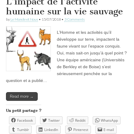
L’impact de l’activité
humaine sur la vie sauvage
by
Le Monde et Nous
•
15/07/2018
•
3 Comments
L’Homme et les activités qu’il
développe sur terre, impactent la
faune vivant sur l’espace conquis.
Oui, mais sait-on jusqu’à quel point ?
Une équipe américaine (Universités
de Berkley et de Boise) s’est
sérieusement penchée sur la
question et a publié…
Read more →
Un petit partage ?
Facebook
Twitter
Reddit
WhatsApp
Tumblr
LinkedIn
Pinterest
E-mail