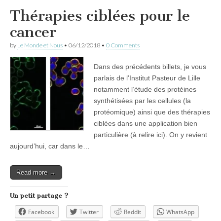
Thérapies ciblées pour le
cancer
by
Le Monde et Nous
•
06/12/2018
•
0 Comments
Dans des précédents billets, je vous
parlais de l’Institut Pasteur de Lille
notamment l’étude des protéines
synthétisées par les cellules (la
protéomique) ainsi que des thérapies
ciblées dans une application bien
particulière (à relire ici). On y revient
aujourd’hui, car dans le…
Read more →
Un petit partage ?
Facebook
Twitter
Reddit
WhatsApp