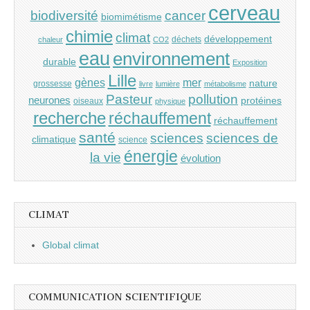
cerveau
cancer
biodiversité
biomimétisme
chimie
climat
développement
déchets
chaleur
CO2
eau
environnement
durable
Exposition
Lille
gènes
mer
nature
grossesse
livre
lumière
métabolisme
Pasteur
pollution
neurones
protéines
oiseaux
physique
recherche
réchauffement
réchauffement
santé
sciences
sciences de
climatique
science
énergie
la vie
évolution
CLIMAT
Global climat
COMMUNICATION SCIENTIFIQUE