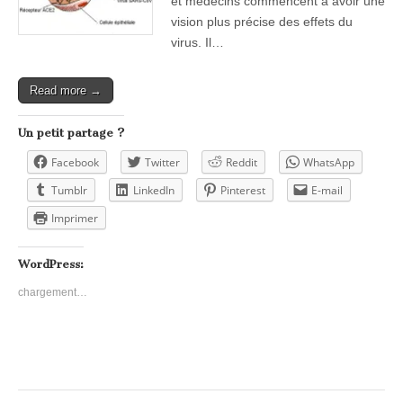
et médecins commencent à avoir une
vision plus précise des effets du
virus. Il…
Read more →
Un petit partage ?
Facebook
Twitter
Reddit
WhatsApp
Tumblr
LinkedIn
Pinterest
E-mail
Imprimer
WordPress:
chargement…