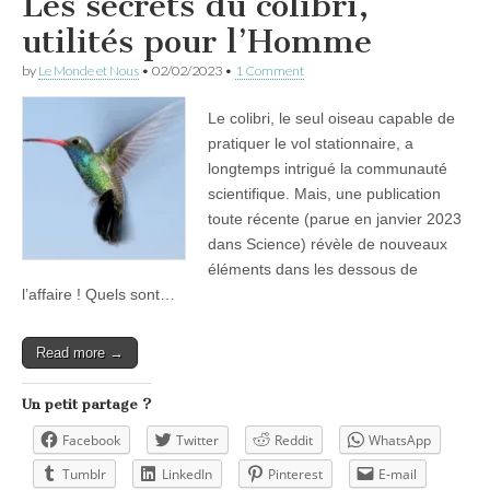
Les secrets du colibri,
utilités pour l’Homme
by
Le Monde et Nous
•
02/02/2023
•
1 Comment
Le colibri, le seul oiseau capable de
pratiquer le vol stationnaire, a
longtemps intrigué la communauté
scientifique. Mais, une publication
toute récente (parue en janvier 2023
dans Science) révèle de nouveaux
éléments dans les dessous de
l’affaire ! Quels sont…
Read more →
Un petit partage ?
Facebook
Twitter
Reddit
WhatsApp
Tumblr
LinkedIn
Pinterest
E-mail