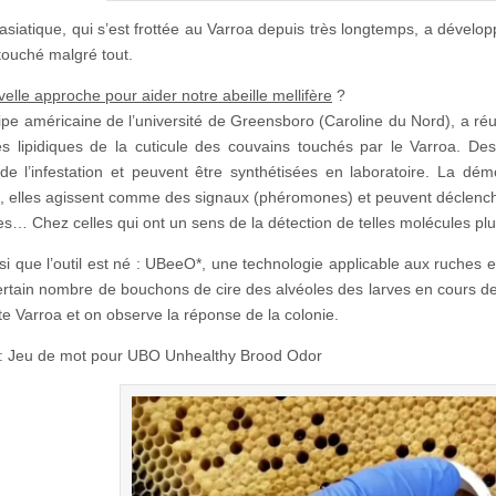
e asiatique, qui s’est frottée au Varroa depuis très longtemps, a dévelo
touché malgré tout.
elle approche pour aider notre abeille mellifère
?
pe américaine de l’université de Greensboro (Caroline du Nord), a ré
 lipidiques de la cuticule des couvains touchés par le Varroa. Des m
e l’infestation et peuvent être synthétisées en laboratoire. La démo
, elles agissent comme des signaux (phéromones) et peuvent déclenche
es… Chez celles qui ont un sens de la détection de telles molécules plu
nsi que l’outil est né : UBeeO*, une technologie applicable aux ruches
ertain nombre de bouchons de cire des alvéoles des larves en cours d
ite Varroa et on observe la réponse de la colonie.
: Jeu de mot pour UBO Unhealthy Brood Odor