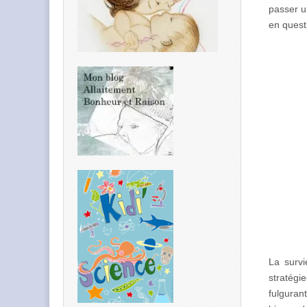
passer u
en questi
La survi
stratégi
fulguran