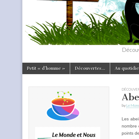
Découv
Skip
Main
Petit « d’homme »
Découvertes…
Au quotidie
to
menu
content
DÉCOUVER
Abe
by
Le Mond
Les abei
nombre d
points de