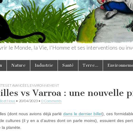
rir le Monde, la Vie, l'Homme et ses interventions ou inv
n
Nature
Industrie
Santé
Terre…
Environnem
TES ET AVANCÉES
,
ENVIRONNEMENT
illes vs Varroa : une nouvelle p
e et Nous
•
20/04/2023
•
0 Comments
lles (dont nous avions déjà parlé
dans le dernier billet
), ces formidabl
e cultures (il y en a d’autres dont on parle moins), essuient des per
 la planète.