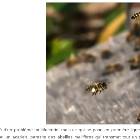
t là d’un problème multifactoriel mais ce qui se pose en première lign
or
, un acarien, parasite des abeilles mellifères qui transmet tout u