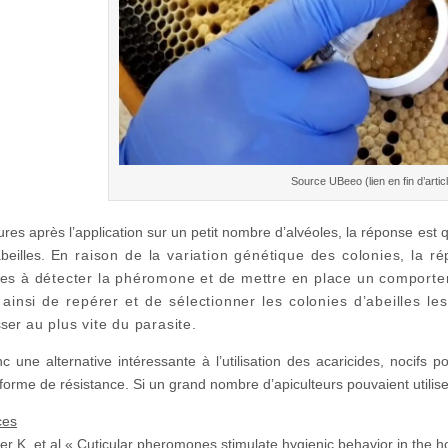
Source UBeeo (lien en fin d’artic
res après l’application sur un petit nombre d’alvéoles, la réponse est 
abeilles.
En raison de la variation génétique des colonies, la ré
es à détecter la phéromone et de mettre en place un comporte
it ainsi de repérer et de sélectionner les colonies d’abeilles 
ser
au plus vite du parasite.
nc une alternative intéressante à l’utilisation des acaricides, nocifs p
forme de résistance. Si un grand nombre d’apiculteurs pouvaient utiliser
ces
r K. et al
« Cuticular pheromones stimulate hygienic behavior in the h