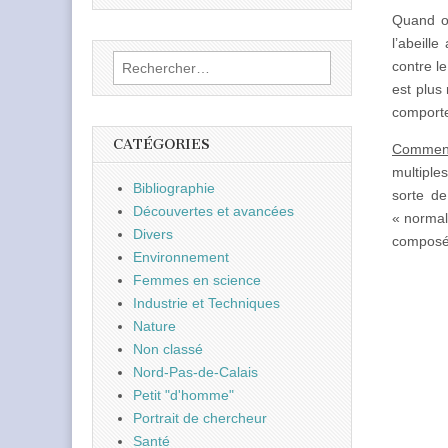
Quand on
l’abeille
Rechercher :
contre le
est plus 
comporte
CATÉGORIES
Comment 
multiple
Bibliographie
sorte de
Découvertes et avancées
« normal
Divers
composés 
Environnement
Femmes en science
Industrie et Techniques
Nature
Non classé
Nord-Pas-de-Calais
Petit "d'homme"
Portrait de chercheur
Santé