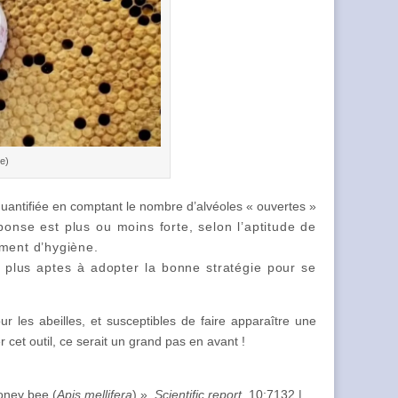
le)
quantifiée en comptant le nombre d’alvéoles « ouvertes »
ponse est plus ou moins forte, selon l’aptitude de
ment d’hygiène.
les plus aptes à adopter la bonne stratégie pour se
our les abeilles, et susceptibles de faire apparaître une
 cet outil, ce serait un grand pas en avant !
oney bee (
Apis mellifera
) »,
Scientific report
, 10:7132
|