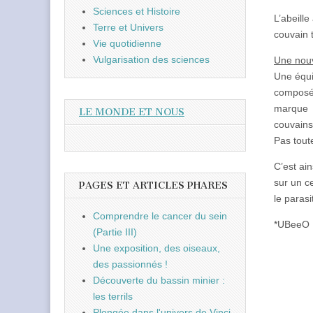
Sciences et Histoire
L’abeill
Terre et Univers
couvain 
Vie quotidienne
Vulgarisation des sciences
Une nouv
Une équi
composés
marque d
LE MONDE ET NOUS
couvains
Pas tout
C’est ai
sur un c
PAGES ET ARTICLES PHARES
le paras
Comprendre le cancer du sein
*UBeeO 
(Partie III)
Une exposition, des oiseaux,
des passionnés !
Découverte du bassin minier :
les terrils
Plongée dans l'univers de Vinci